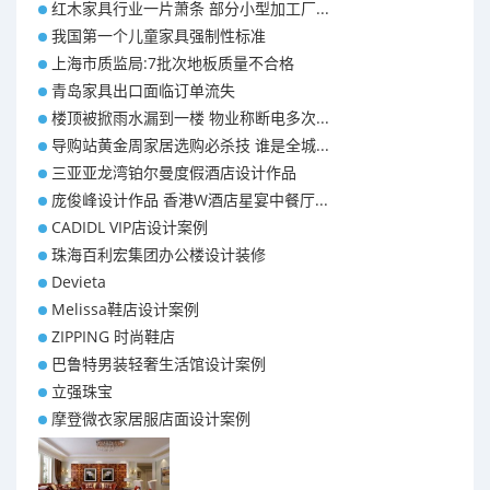
红木家具行业一片萧条 部分小型加工厂...
我国第一个儿童家具强制性标准
上海市质监局:7批次地板质量不合格
青岛家具出口面临订单流失
楼顶被掀雨水漏到一楼 物业称断电多次...
导购站黄金周家居选购必杀技 谁是全城...
三亚亚龙湾铂尔曼度假酒店设计作品
庞俊峰设计作品 香港W酒店星宴中餐厅...
CADIDL VIP店设计案例
珠海百利宏集团办公楼设计装修
Devieta
Melissa鞋店设计案例
ZIPPING 时尚鞋店
巴鲁特男装轻奢生活馆设计案例
立强珠宝
摩登微衣家居服店面设计案例