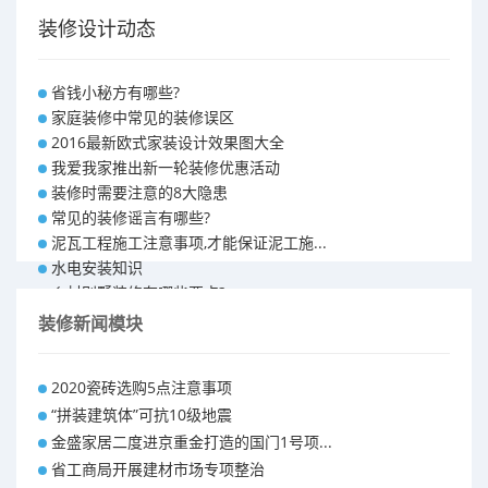
装修设计动态
省钱小秘方有哪些?
家庭装修中常见的装修误区
2016最新欧式家装设计效果图大全
我爱我家推出新一轮装修优惠活动
装修时需要注意的8大隐患
常见的装修谣言有哪些?
泥瓦工程施工注意事项,才能保证泥工施...
水电安装知识
乡村别墅装修有哪些要点?
别墅怎样装修之装修技巧
装修新闻模块
大户型室内装修设计 装修满意你再付款...
福州90平米装修报价表 装修房子做预...
2020瓷砖选购5点注意事项
昆明110平米装修预算 装修报价清单
“拼装建筑体”可抗10级地震
昆明100平米装修多少钱
金盛家居二度进京重金打造的国门1号项...
省工商局开展建材市场专项整治