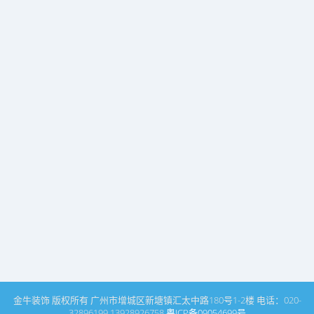
金牛装饰 版权所有 广州市增城区新塘镇汇太中路180号1-2楼 电话：020-
32896199 13928926758
粤ICP备09054699号