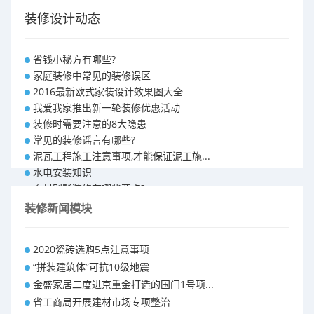
装修设计动态
省钱小秘方有哪些?
家庭装修中常见的装修误区
2016最新欧式家装设计效果图大全
我爱我家推出新一轮装修优惠活动
装修时需要注意的8大隐患
常见的装修谣言有哪些?
泥瓦工程施工注意事项,才能保证泥工施...
水电安装知识
乡村别墅装修有哪些要点?
别墅怎样装修之装修技巧
装修新闻模块
大户型室内装修设计 装修满意你再付款...
福州90平米装修报价表 装修房子做预...
2020瓷砖选购5点注意事项
昆明110平米装修预算 装修报价清单
“拼装建筑体”可抗10级地震
昆明100平米装修多少钱
金盛家居二度进京重金打造的国门1号项...
省工商局开展建材市场专项整治