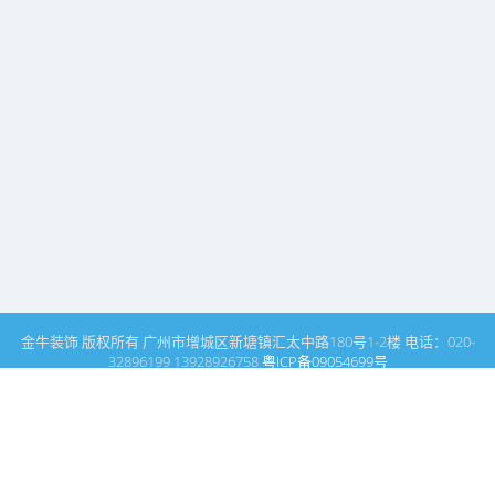
金牛装饰 版权所有 广州市增城区新塘镇汇太中路180号1-2楼 电话：020-
32896199 13928926758
粤ICP备09054699号
这里是广州建筑装饰装修设计专家金牛装饰设计公司的网站栏目列
表页
广州室内设计公司网站首页
洗浴中心设计
列表