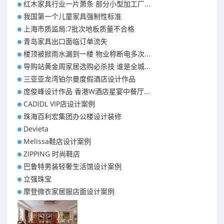
红木家具行业一片萧条 部分小型加工厂...
我国第一个儿童家具强制性标准
上海市质监局:7批次地板质量不合格
青岛家具出口面临订单流失
楼顶被掀雨水漏到一楼 物业称断电多次...
导购站黄金周家居选购必杀技 谁是全城...
三亚亚龙湾铂尔曼度假酒店设计作品
庞俊峰设计作品 香港W酒店星宴中餐厅...
CADIDL VIP店设计案例
珠海百利宏集团办公楼设计装修
Devieta
Melissa鞋店设计案例
ZIPPING 时尚鞋店
巴鲁特男装轻奢生活馆设计案例
立强珠宝
摩登微衣家居服店面设计案例