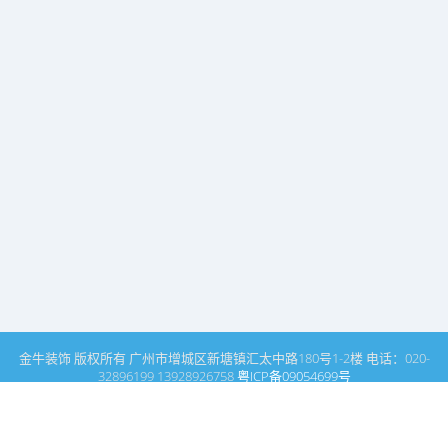
金牛装饰 版权所有 广州市增城区新塘镇汇太中路180号1-2楼 电话：020-
32896199 13928926758
粤ICP备09054699号
这里是广州建筑装饰装修设计专家金牛装饰设计公司的网站栏目列
表页