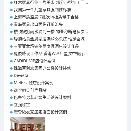
红木家具行业一片萧条 部分小型加工厂...
我国第一个儿童家具强制性标准
上海市质监局:7批次地板质量不合格
青岛家具出口面临订单流失
楼顶被掀雨水漏到一楼 物业称断电多次...
导购站黄金周家居选购必杀技 谁是全城...
三亚亚龙湾铂尔曼度假酒店设计作品
庞俊峰设计作品 香港W酒店星宴中餐厅...
CADIDL VIP店设计案例
珠海百利宏集团办公楼设计装修
Devieta
Melissa鞋店设计案例
ZIPPING 时尚鞋店
巴鲁特男装轻奢生活馆设计案例
立强珠宝
摩登微衣家居服店面设计案例