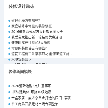
装修设计动态
省钱小秘方有哪些?
家庭装修中常见的装修误区
2016最新欧式家装设计效果图大全
我爱我家推出新一轮装修优惠活动
装修时需要注意的8大隐患
常见的装修谣言有哪些?
泥瓦工程施工注意事项,才能保证泥工施...
水电安装知识
乡村别墅装修有哪些要点?
别墅怎样装修之装修技巧
装修新闻模块
大户型室内装修设计 装修满意你再付款...
福州90平米装修报价表 装修房子做预...
2020瓷砖选购5点注意事项
昆明110平米装修预算 装修报价清单
“拼装建筑体”可抗10级地震
昆明100平米装修多少钱
金盛家居二度进京重金打造的国门1号项...
省工商局开展建材市场专项整治