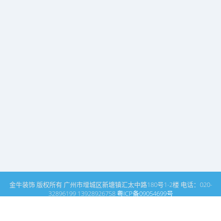
金牛装饰 版权所有 广州市增城区新塘镇汇太中路180号1-2楼 电话：020-
32896199 13928926758
粤ICP备09054699号
这里是广州建筑装饰装修设计专家金牛装饰设计公司的网站普通文
章模块搜索页