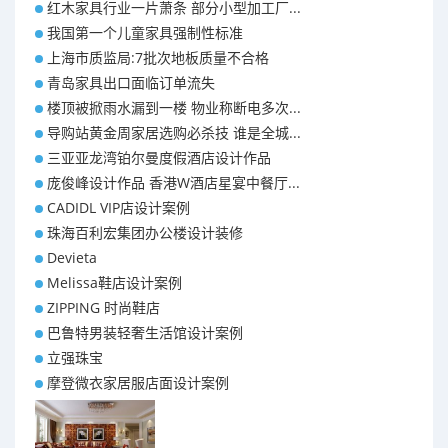
红木家具行业一片萧条 部分小型加工厂...
我国第一个儿童家具强制性标准
上海市质监局:7批次地板质量不合格
青岛家具出口面临订单流失
楼顶被掀雨水漏到一楼 物业称断电多次...
导购站黄金周家居选购必杀技 谁是全城...
三亚亚龙湾铂尔曼度假酒店设计作品
庞俊峰设计作品 香港W酒店星宴中餐厅...
CADIDL VIP店设计案例
珠海百利宏集团办公楼设计装修
Devieta
Melissa鞋店设计案例
ZIPPING 时尚鞋店
巴鲁特男装轻奢生活馆设计案例
立强珠宝
摩登微衣家居服店面设计案例