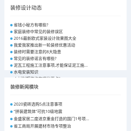
装修设计动态
省钱小秘方有哪些?
家庭装修中常见的装修误区
2016最新欧式家装设计效果图大全
我爱我家推出新一轮装修优惠活动
装修时需要注意的8大隐患
常见的装修谣言有哪些?
泥瓦工程施工注意事项,才能保证泥工施...
水电安装知识
乡村别墅装修有哪些要点?
别墅怎样装修之装修技巧
装修新闻模块
大户型室内装修设计 装修满意你再付款...
福州90平米装修报价表 装修房子做预...
2020瓷砖选购5点注意事项
昆明110平米装修预算 装修报价清单
“拼装建筑体”可抗10级地震
昆明100平米装修多少钱
金盛家居二度进京重金打造的国门1号项...
省工商局开展建材市场专项整治