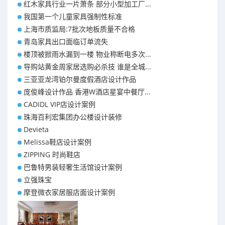
红木家具行业一片萧条 部分小型加工厂...
我国第一个儿童家具强制性标准
上海市质监局:7批次地板质量不合格
青岛家具出口面临订单流失
楼顶被掀雨水漏到一楼 物业称断电多次...
导购站黄金周家居选购必杀技 谁是全城...
三亚亚龙湾铂尔曼度假酒店设计作品
庞俊峰设计作品 香港W酒店星宴中餐厅...
CADIDL VIP店设计案例
珠海百利宏集团办公楼设计装修
Devieta
Melissa鞋店设计案例
ZIPPING 时尚鞋店
巴鲁特男装轻奢生活馆设计案例
立强珠宝
摩登微衣家居服店面设计案例