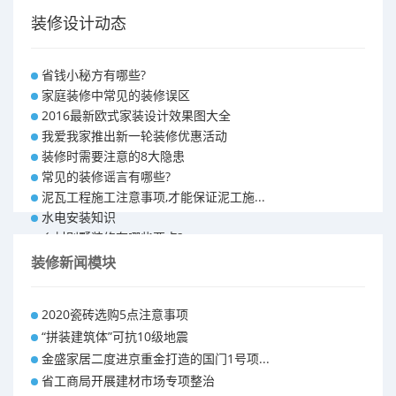
装修设计动态
省钱小秘方有哪些?
家庭装修中常见的装修误区
2016最新欧式家装设计效果图大全
我爱我家推出新一轮装修优惠活动
装修时需要注意的8大隐患
常见的装修谣言有哪些?
泥瓦工程施工注意事项,才能保证泥工施...
水电安装知识
乡村别墅装修有哪些要点?
别墅怎样装修之装修技巧
装修新闻模块
大户型室内装修设计 装修满意你再付款...
福州90平米装修报价表 装修房子做预...
2020瓷砖选购5点注意事项
昆明110平米装修预算 装修报价清单
“拼装建筑体”可抗10级地震
昆明100平米装修多少钱
金盛家居二度进京重金打造的国门1号项...
省工商局开展建材市场专项整治