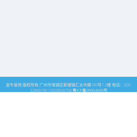
金牛装饰 版权所有 广州市增城区新塘镇汇太中路180号1-2楼 电话：020-
32896199 13928926758
粤ICP备09054699号
这里是装修设计专家金牛装饰设计公司的网站栏目内容页
室内设计公司网站首页
雅豪斯博客
装修房子有什么讲究及装修需要注意些什么细节