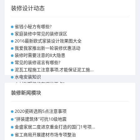
装修设计动态
省钱小秘方有哪些?
家庭装修中常见的装修误区
2016最新欧式家装设计效果图大全
我爱我家推出新一轮装修优惠活动
装修时需要注意的8大隐患
常见的装修谣言有哪些?
泥瓦工程施工注意事项,才能保证泥工施...
水电安装知识
乡村别墅装修有哪些要点?
别墅怎样装修之装修技巧
装修新闻模块
大户型室内装修设计 装修满意你再付款...
福州90平米装修报价表 装修房子做预...
2020瓷砖选购5点注意事项
昆明110平米装修预算 装修报价清单
“拼装建筑体”可抗10级地震
昆明100平米装修多少钱
金盛家居二度进京重金打造的国门1号项...
省工商局开展建材市场专项整治