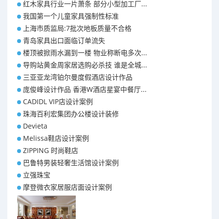
红木家具行业一片萧条 部分小型加工厂...
我国第一个儿童家具强制性标准
上海市质监局:7批次地板质量不合格
青岛家具出口面临订单流失
楼顶被掀雨水漏到一楼 物业称断电多次...
导购站黄金周家居选购必杀技 谁是全城...
三亚亚龙湾铂尔曼度假酒店设计作品
庞俊峰设计作品 香港W酒店星宴中餐厅...
CADIDL VIP店设计案例
珠海百利宏集团办公楼设计装修
Devieta
Melissa鞋店设计案例
ZIPPING 时尚鞋店
巴鲁特男装轻奢生活馆设计案例
立强珠宝
摩登微衣家居服店面设计案例