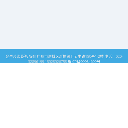
金牛装饰 版权所有 广州市增城区新塘镇汇太中路180号1-2楼 电话：020-
32896199 13928926758
粤ICP备09054699号
这里是广州建筑装饰装修设计专家金牛装饰设计公司的网站普通文
章模块搜索页
广州室内设计公司网站首页
搜索
条件筛选
栏