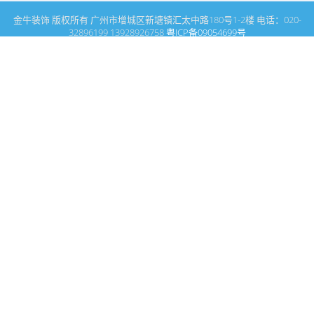
金牛装饰 版权所有 广州市增城区新塘镇汇太中路180号1-2楼 电话：020-
32896199 13928926758
粤ICP备09054699号
这里是广州建筑装饰装修设计专家金牛装饰设计公司的网站普通文
章模块搜索页
广州室内设计公司网站首页
搜索
条件筛选
栏
目
分
类
不限
商业空间
媒体报道
名师领衔
关于我们
客户评价
酒店设计
休闲会所设计
酒楼设计
办公室设计
商场设计
美容院设计
装修设计案例