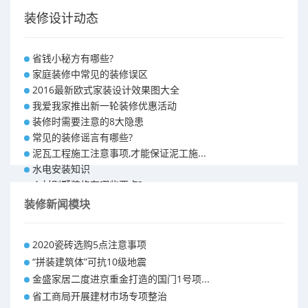
装修设计动态
省钱小秘方有哪些?
家庭装修中常见的装修误区
2016最新欧式家装设计效果图大全
我爱我家推出新一轮装修优惠活动
装修时需要注意的8大隐患
常见的装修谣言有哪些?
泥瓦工程施工注意事项,才能保证泥工施...
水电安装知识
乡村别墅装修有哪些要点?
别墅怎样装修之装修技巧
装修新闻模块
大户型室内装修设计 装修满意你再付款...
福州90平米装修报价表 装修房子做预...
2020瓷砖选购5点注意事项
昆明110平米装修预算 装修报价清单
“拼装建筑体”可抗10级地震
昆明100平米装修多少钱
金盛家居二度进京重金打造的国门1号项...
省工商局开展建材市场专项整治