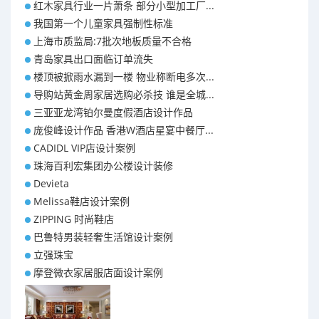
红木家具行业一片萧条 部分小型加工厂...
我国第一个儿童家具强制性标准
上海市质监局:7批次地板质量不合格
青岛家具出口面临订单流失
楼顶被掀雨水漏到一楼 物业称断电多次...
导购站黄金周家居选购必杀技 谁是全城...
三亚亚龙湾铂尔曼度假酒店设计作品
庞俊峰设计作品 香港W酒店星宴中餐厅...
CADIDL VIP店设计案例
珠海百利宏集团办公楼设计装修
Devieta
Melissa鞋店设计案例
ZIPPING 时尚鞋店
巴鲁特男装轻奢生活馆设计案例
立强珠宝
摩登微衣家居服店面设计案例