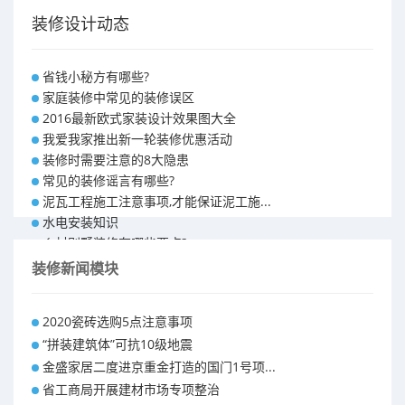
装修设计动态
省钱小秘方有哪些?
家庭装修中常见的装修误区
2016最新欧式家装设计效果图大全
我爱我家推出新一轮装修优惠活动
装修时需要注意的8大隐患
常见的装修谣言有哪些?
泥瓦工程施工注意事项,才能保证泥工施...
水电安装知识
乡村别墅装修有哪些要点?
别墅怎样装修之装修技巧
装修新闻模块
大户型室内装修设计 装修满意你再付款...
福州90平米装修报价表 装修房子做预...
2020瓷砖选购5点注意事项
昆明110平米装修预算 装修报价清单
“拼装建筑体”可抗10级地震
昆明100平米装修多少钱
金盛家居二度进京重金打造的国门1号项...
省工商局开展建材市场专项整治