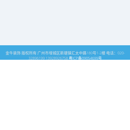
金牛装饰 版权所有 广州市增城区新塘镇汇太中路180号1-2楼 电话：020-
32896199 13928926758
粤ICP备09054699号
这里是广州建筑装饰装修设计专家金牛装饰设计公司的网站普通文
章模块搜索页
广州室内设计公司网站首页
搜索
条件筛选
栏