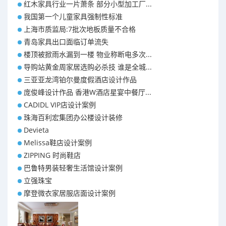
红木家具行业一片萧条 部分小型加工厂...
我国第一个儿童家具强制性标准
上海市质监局:7批次地板质量不合格
青岛家具出口面临订单流失
楼顶被掀雨水漏到一楼 物业称断电多次...
导购站黄金周家居选购必杀技 谁是全城...
三亚亚龙湾铂尔曼度假酒店设计作品
庞俊峰设计作品 香港W酒店星宴中餐厅...
CADIDL VIP店设计案例
珠海百利宏集团办公楼设计装修
Devieta
Melissa鞋店设计案例
ZIPPING 时尚鞋店
巴鲁特男装轻奢生活馆设计案例
立强珠宝
摩登微衣家居服店面设计案例