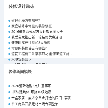
装修设计动态
省钱小秘方有哪些?
家庭装修中常见的装修误区
2016最新欧式家装设计效果图大全
我爱我家推出新一轮装修优惠活动
装修时需要注意的8大隐患
常见的装修谣言有哪些?
泥瓦工程施工注意事项,才能保证泥工施...
水电安装知识
乡村别墅装修有哪些要点?
别墅怎样装修之装修技巧
装修新闻模块
大户型室内装修设计 装修满意你再付款...
福州90平米装修报价表 装修房子做预...
2020瓷砖选购5点注意事项
昆明110平米装修预算 装修报价清单
“拼装建筑体”可抗10级地震
昆明100平米装修多少钱
金盛家居二度进京重金打造的国门1号项...
省工商局开展建材市场专项整治