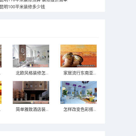
昆明100平米装修多少钱
.
北欧风格装修怎...
家居流行东南亚...
.
简单雅致酒店装...
怎样改变色彩搭...