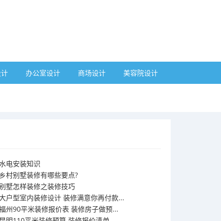
设计
办公室设计
商场设计
美容院设计
水电安装知识
乡村别墅装修有哪些要点?
别墅怎样装修之装修技巧
大户型室内装修设计 装修满意你再付款...
福州90平米装修报价表 装修房子做预...
昆明110平米装修预算 装修报价清单