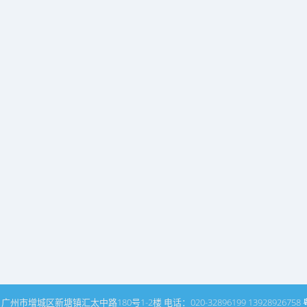
州市增城区新塘镇汇太中路180号1-2楼 电话：020-32896199 13928926758