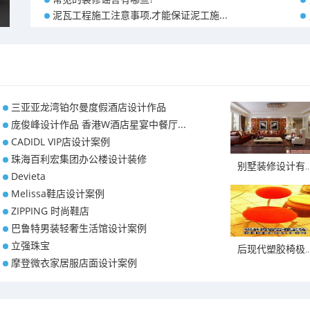
泥瓦工程施工注意事项,才能保证泥工施...
三亚亚龙湾铂尔曼度假酒店设计作品
庞俊峰设计作品 香港W酒店星宴中餐厅...
CADIDL VIP店设计案例
珠海百利宏集团办公楼设计装修
别墅装修设计有..
Devieta
Melissa鞋店设计案例
ZIPPING 时尚鞋店
巴鲁特男装轻奢生活馆设计案例
立强珠宝
后现代塑胶椅极..
摩登微衣家居服店面设计案例