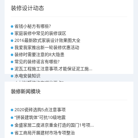
装修设计动态
省钱小秘方有哪些?
家庭装修中常见的装修误区
2016最新欧式家装设计效果图大全
我爱我家推出新一轮装修优惠活动
装修时需要注意的8大隐患
常见的装修谣言有哪些?
泥瓦工程施工注意事项,才能保证泥工施...
水电安装知识
乡村别墅装修有哪些要点?
别墅怎样装修之装修技巧
装修新闻模块
大户型室内装修设计 装修满意你再付款...
福州90平米装修报价表 装修房子做预...
2020瓷砖选购5点注意事项
昆明110平米装修预算 装修报价清单
“拼装建筑体”可抗10级地震
昆明100平米装修多少钱
金盛家居二度进京重金打造的国门1号项...
省工商局开展建材市场专项整治