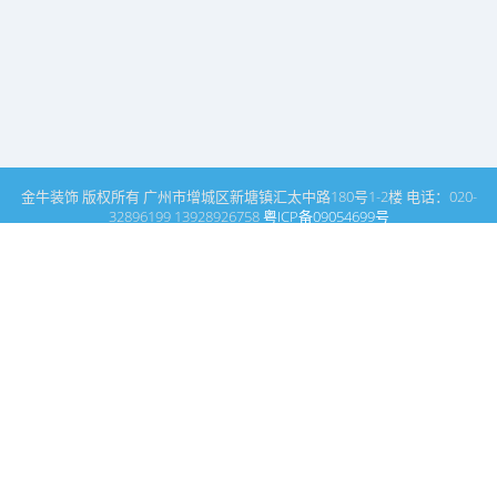
金牛装饰 版权所有 广州市增城区新塘镇汇太中路180号1-2楼 电话：020-
32896199 13928926758
粤ICP备09054699号
这里是广州建筑装饰装修设计专家金牛装饰设计公司的网站普通文
章模块搜索页
广州室内设计公司网站首页
展厅设计
搜索
条件筛选
栏
目