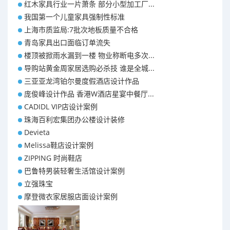
红木家具行业一片萧条 部分小型加工厂...
我国第一个儿童家具强制性标准
上海市质监局:7批次地板质量不合格
青岛家具出口面临订单流失
楼顶被掀雨水漏到一楼 物业称断电多次...
导购站黄金周家居选购必杀技 谁是全城...
三亚亚龙湾铂尔曼度假酒店设计作品
庞俊峰设计作品 香港W酒店星宴中餐厅...
CADIDL VIP店设计案例
珠海百利宏集团办公楼设计装修
Devieta
Melissa鞋店设计案例
ZIPPING 时尚鞋店
巴鲁特男装轻奢生活馆设计案例
立强珠宝
摩登微衣家居服店面设计案例