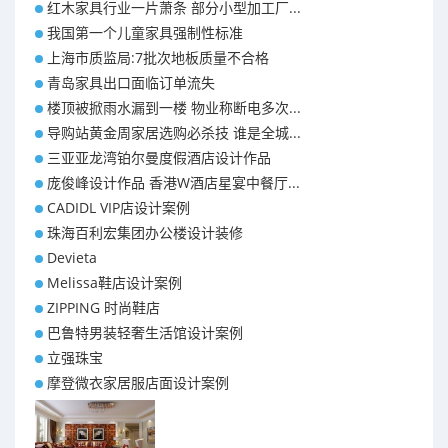
红木家具行业一片萧条 部分小型加工厂...
我国第一个儿童家具强制性标准
上海市质监局:7批次地板质量不合格
青岛家具出口面临订单流失
楼顶被掀雨水漏到一楼 物业称断电多次...
导购站黄金周家居选购必杀技 谁是全城...
三亚亚龙湾铂尔曼度假酒店设计作品
庞俊峰设计作品 香港W酒店星宴中餐厅...
CADIDL VIP店设计案例
珠海百利宏集团办公楼设计装修
Devieta
Melissa鞋店设计案例
ZIPPING 时尚鞋店
巴鲁特男装轻奢生活馆设计案例
立强珠宝
摩登微衣家居服店面设计案例