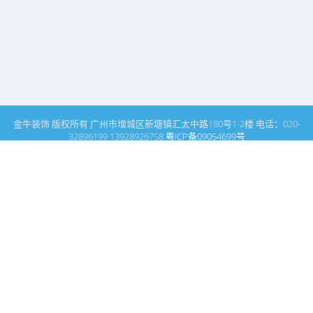
金牛装饰 版权所有 广州市增城区新塘镇汇太中路180号1-2楼 电话：020-
32896199 13928926758
粤ICP备09054699号
这里是广州建筑装饰装修设计专家金牛装饰设计公司的网站普通文
章模块搜索页
广州室内设计公司网站首页
客户评价
搜索
条件筛选
栏
目