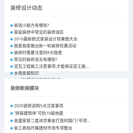
装修设计动态
省钱小秘方有哪些?
家庭装修中常见的装修误区
2016最新欧式家装设计效果图大全
我爱我家推出新一轮装修优惠活动
装修时需要注意的8大隐患
常见的装修谣言有哪些?
泥瓦工程施工注意事项,才能保证泥工施...
水电安装知识
乡村别墅装修有哪些要点?
别墅怎样装修之装修技巧
装修新闻模块
大户型室内装修设计 装修满意你再付款...
福州90平米装修报价表 装修房子做预...
2020瓷砖选购5点注意事项
昆明110平米装修预算 装修报价清单
“拼装建筑体”可抗10级地震
昆明100平米装修多少钱
金盛家居二度进京重金打造的国门1号项...
省工商局开展建材市场专项整治