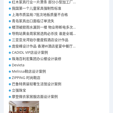
红木家具行业一片萧条 部分小型加工厂...
我国第一个儿童家具强制性标准
上海市质监局:7批次地板质量不合格
青岛家具出口面临订单流失
楼顶被掀雨水漏到一楼 物业称断电多次...
导购站黄金周家居选购必杀技 谁是全城...
三亚亚龙湾铂尔曼度假酒店设计作品
庞俊峰设计作品 香港W酒店星宴中餐厅...
CADIDL VIP店设计案例
珠海百利宏集团办公楼设计装修
Devieta
Melissa鞋店设计案例
ZIPPING 时尚鞋店
巴鲁特男装轻奢生活馆设计案例
立强珠宝
摩登微衣家居服店面设计案例