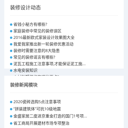
装修设计动态
省钱小秘方有哪些?
家庭装修中常见的装修误区
2016最新欧式家装设计效果图大全
我爱我家推出新一轮装修优惠活动
装修时需要注意的8大隐患
常见的装修谣言有哪些?
泥瓦工程施工注意事项,才能保证泥工施...
水电安装知识
乡村别墅装修有哪些要点?
别墅怎样装修之装修技巧
装修新闻模块
大户型室内装修设计 装修满意你再付款...
福州90平米装修报价表 装修房子做预...
2020瓷砖选购5点注意事项
昆明110平米装修预算 装修报价清单
“拼装建筑体”可抗10级地震
昆明100平米装修多少钱
金盛家居二度进京重金打造的国门1号项...
省工商局开展建材市场专项整治