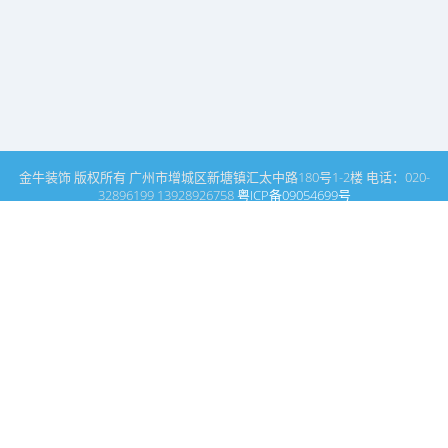
金牛装饰 版权所有 广州市增城区新塘镇汇太中路180号1-2楼 电话：020-
32896199 13928926758
粤ICP备09054699号
这里是广州建筑装饰装修设计专家金牛装饰设计公司的网站普通文
章模块搜索页
广州室内设计公司网站首页
娱乐场所设计
搜索
条件筛选
栏
目