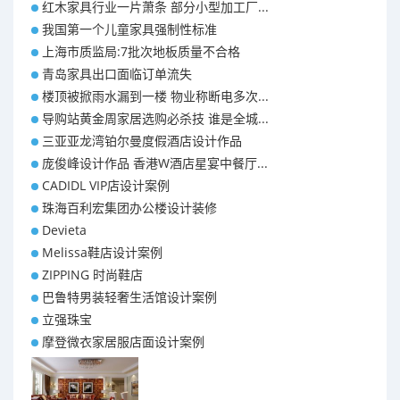
红木家具行业一片萧条 部分小型加工厂...
我国第一个儿童家具强制性标准
上海市质监局:7批次地板质量不合格
青岛家具出口面临订单流失
楼顶被掀雨水漏到一楼 物业称断电多次...
导购站黄金周家居选购必杀技 谁是全城...
三亚亚龙湾铂尔曼度假酒店设计作品
庞俊峰设计作品 香港W酒店星宴中餐厅...
CADIDL VIP店设计案例
珠海百利宏集团办公楼设计装修
Devieta
Melissa鞋店设计案例
ZIPPING 时尚鞋店
巴鲁特男装轻奢生活馆设计案例
立强珠宝
摩登微衣家居服店面设计案例