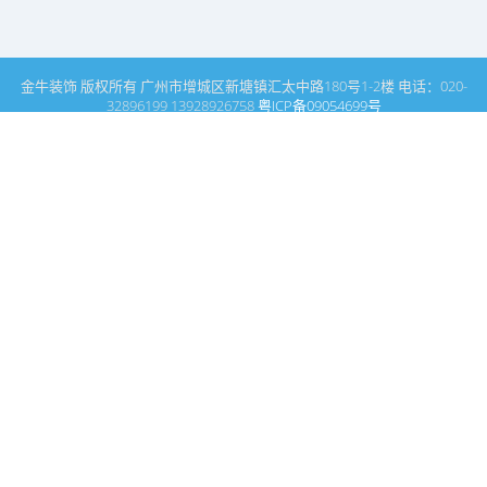
金牛装饰 版权所有 广州市增城区新塘镇汇太中路180号1-2楼 电话：020-
32896199 13928926758
粤ICP备09054699号
这里是装修设计专家金牛装饰设计公司的网站栏目内容页
室内设计公司网站首页
休闲会所设计
会所室内空间设计有哪些基本意境？
会所室内空间设计有哪些基本意境？
原创
2022-03-09 01:57:50
225
次
会所室内空间设计有哪些基本意境？
会所是消费者休闲的场所，会所的意境是很重要的，一
个好的意境能吸引更多的消费者，当前会所设计中，很多美景
都是在“距离化、间隔化条件下”产生的，中国传统艺术讲究含
蓄之美，观赏对象与观赏者开始要保持一段距离，景物的出现
总是给人一种犹抱琵琶半遮面的感觉，随着审美者脚步的移