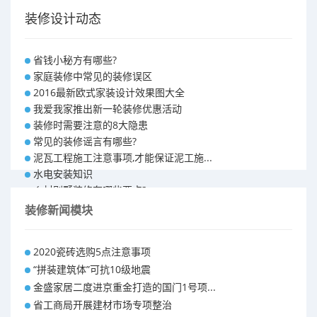
装修设计动态
省钱小秘方有哪些?
家庭装修中常见的装修误区
2016最新欧式家装设计效果图大全
我爱我家推出新一轮装修优惠活动
装修时需要注意的8大隐患
常见的装修谣言有哪些?
泥瓦工程施工注意事项,才能保证泥工施...
水电安装知识
乡村别墅装修有哪些要点?
别墅怎样装修之装修技巧
装修新闻模块
大户型室内装修设计 装修满意你再付款...
福州90平米装修报价表 装修房子做预...
2020瓷砖选购5点注意事项
昆明110平米装修预算 装修报价清单
“拼装建筑体”可抗10级地震
昆明100平米装修多少钱
金盛家居二度进京重金打造的国门1号项...
省工商局开展建材市场专项整治