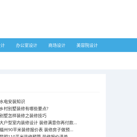
设计
办公室设计
商场设计
美容院设计
水电安装知识
乡村别墅装修有哪些要点?
别墅怎样装修之装修技巧
大户型室内装修设计 装修满意你再付款...
福州90平米装修报价表 装修房子做预...
昆明110平米装修预算 装修报价清单