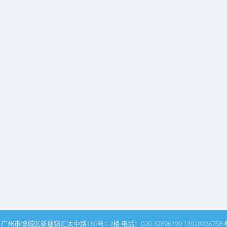
州市增城区新塘镇汇太中路180号1-2楼 电话：020-32896199 13928926758