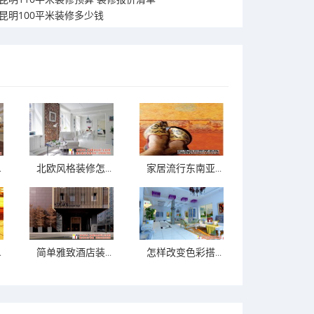
昆明100平米装修多少钱
.
北欧风格装修怎...
家居流行东南亚...
.
简单雅致酒店装...
怎样改变色彩搭...