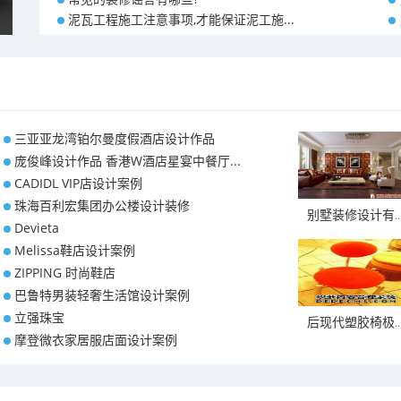
泥瓦工程施工注意事项,才能保证泥工施...
三亚亚龙湾铂尔曼度假酒店设计作品
庞俊峰设计作品 香港W酒店星宴中餐厅...
CADIDL VIP店设计案例
珠海百利宏集团办公楼设计装修
别墅装修设计有..
Devieta
Melissa鞋店设计案例
ZIPPING 时尚鞋店
巴鲁特男装轻奢生活馆设计案例
立强珠宝
后现代塑胶椅极..
摩登微衣家居服店面设计案例