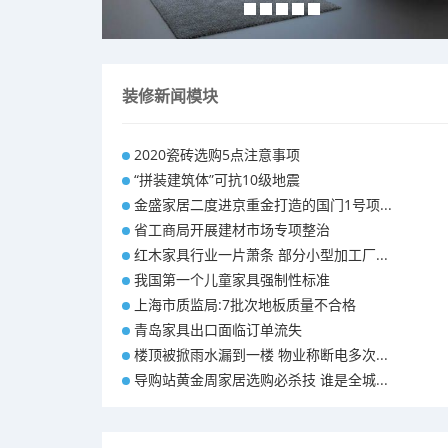
装修新闻模块
2020瓷砖选购5点注意事项
“拼装建筑体”可抗10级地震
金盛家居二度进京重金打造的国门1号项...
省工商局开展建材市场专项整治
红木家具行业一片萧条 部分小型加工厂...
我国第一个儿童家具强制性标准
上海市质监局:7批次地板质量不合格
青岛家具出口面临订单流失
楼顶被掀雨水漏到一楼 物业称断电多次...
导购站黄金周家居选购必杀技 谁是全城...