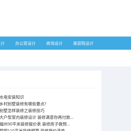
设计
办公室设计
商场设计
美容院设计
水电安装知识
乡村别墅装修有哪些要点?
别墅怎样装修之装修技巧
大户型室内装修设计 装修满意你再付款...
福州90平米装修报价表 装修房子做预...
昆明110平米装修预算 装修报价清单