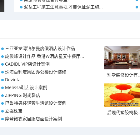
泥瓦工程施工注意事项,才能保证泥工施...
三亚亚龙湾铂尔曼度假酒店设计作品
庞俊峰设计作品 香港W酒店星宴中餐厅...
CADIDL VIP店设计案例
珠海百利宏集团办公楼设计装修
别墅装修设计有..
Devieta
Melissa鞋店设计案例
ZIPPING 时尚鞋店
巴鲁特男装轻奢生活馆设计案例
立强珠宝
后现代塑胶椅极..
摩登微衣家居服店面设计案例