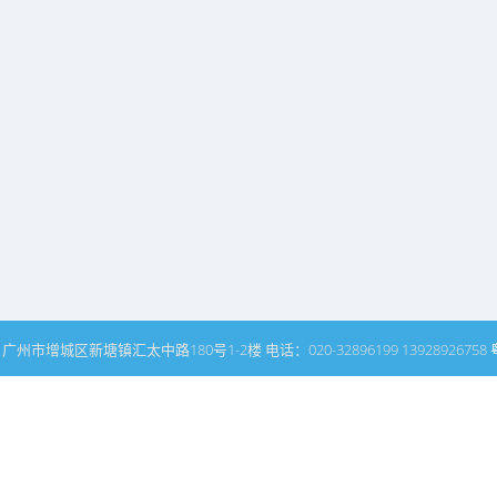
州市增城区新塘镇汇太中路180号1-2楼 电话：020-32896199 13928926758
网站普通文章模块搜索页