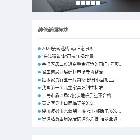
装修新闻模块
2020瓷砖选购5点注意事项
“拼装建筑体”可抗10级地震
金盛家居二度进京重金打造的国门1号项...
省工商局开展建材市场专项整治
红木家具行业一片萧条 部分小型加工厂...
我国第一个儿童家具强制性标准
上海市质监局:7批次地板质量不合格
青岛家具出口面临订单流失
楼顶被掀雨水漏到一楼 物业称断电多次...
导购站黄金周家居选购必杀技 谁是全城...