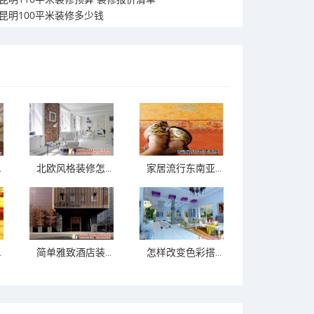
昆明100平米装修多少钱
.
北欧风格装修怎...
家居流行东南亚...
.
简单雅致酒店装...
怎样改变色彩搭...