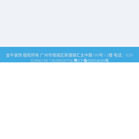
金牛装饰 版权所有 广州市增城区新塘镇汇太中路180号1-2楼 电话：020-
32896199 13928926758
粤ICP备09054699号
这里是广州建筑装饰装修设计专家金牛装饰设计公司的网站普通文
章模块搜索页
广州室内设计公司网站首页
名师领衔
搜索
条件筛选
栏
目