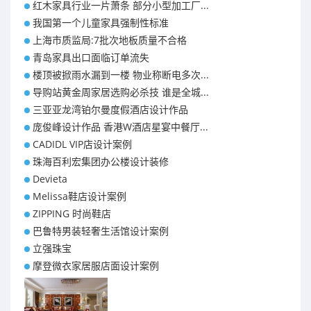
红木家具行业一片萧条 部分小型加工厂...
我国第一个儿童家具强制性标准
上海市质监局:7批次地板质量不合格
青岛家具出口面临订单流失
楼顶被掀雨水漏到一楼 物业称断电多次...
导购站黄金周家居选购必杀技 谁是全城...
三亚亚龙湾铂尔曼度假酒店设计作品
庞俊峰设计作品 香港W酒店星宴中餐厅...
CADIDL VIP店设计案例
珠海百利宏集团办公楼设计装修
Devieta
Melissa鞋店设计案例
ZIPPING 时尚鞋店
巴鲁特男装轻奢生活馆设计案例
立强珠宝
摩登微衣家居服店面设计案例