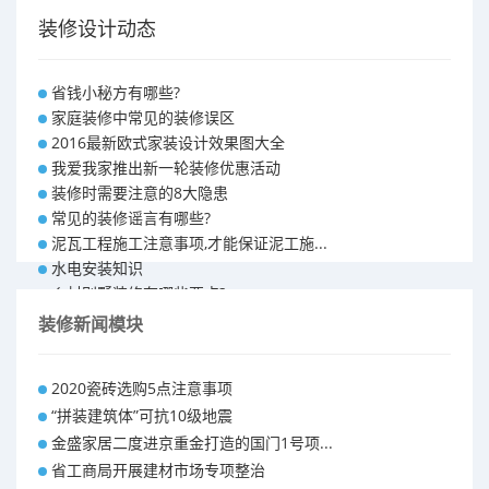
装修设计动态
省钱小秘方有哪些?
家庭装修中常见的装修误区
2016最新欧式家装设计效果图大全
我爱我家推出新一轮装修优惠活动
装修时需要注意的8大隐患
常见的装修谣言有哪些?
泥瓦工程施工注意事项,才能保证泥工施...
水电安装知识
乡村别墅装修有哪些要点?
别墅怎样装修之装修技巧
装修新闻模块
大户型室内装修设计 装修满意你再付款...
福州90平米装修报价表 装修房子做预...
2020瓷砖选购5点注意事项
昆明110平米装修预算 装修报价清单
“拼装建筑体”可抗10级地震
昆明100平米装修多少钱
金盛家居二度进京重金打造的国门1号项...
省工商局开展建材市场专项整治