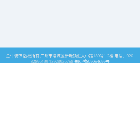
金牛装饰 版权所有 广州市增城区新塘镇汇太中路180号1-2楼 电话：020-
32896199 13928926758
粤ICP备09054699号
这里是广州建筑装饰装修设计专家金牛装饰设计公司的网站普通文
章模块搜索页
广州室内设计公司网站首页
搜索
条件筛选
栏
目