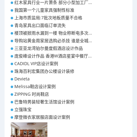
红木家具行业一片萧条 部分小型加工厂...
我国第一个儿童家具强制性标准
上海市质监局:7批次地板质量不合格
青岛家具出口面临订单流失
楼顶被掀雨水漏到一楼 物业称断电多次...
导购站黄金周家居选购必杀技 谁是全城...
三亚亚龙湾铂尔曼度假酒店设计作品
庞俊峰设计作品 香港W酒店星宴中餐厅...
CADIDL VIP店设计案例
珠海百利宏集团办公楼设计装修
Devieta
Melissa鞋店设计案例
ZIPPING 时尚鞋店
巴鲁特男装轻奢生活馆设计案例
立强珠宝
摩登微衣家居服店面设计案例