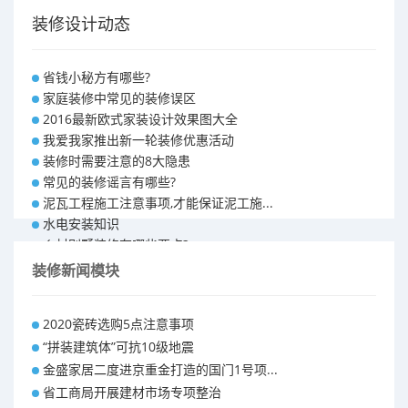
装修设计动态
省钱小秘方有哪些?
家庭装修中常见的装修误区
2016最新欧式家装设计效果图大全
我爱我家推出新一轮装修优惠活动
装修时需要注意的8大隐患
常见的装修谣言有哪些?
泥瓦工程施工注意事项,才能保证泥工施...
水电安装知识
乡村别墅装修有哪些要点?
别墅怎样装修之装修技巧
装修新闻模块
大户型室内装修设计 装修满意你再付款...
福州90平米装修报价表 装修房子做预...
2020瓷砖选购5点注意事项
昆明110平米装修预算 装修报价清单
“拼装建筑体”可抗10级地震
昆明100平米装修多少钱
金盛家居二度进京重金打造的国门1号项...
省工商局开展建材市场专项整治