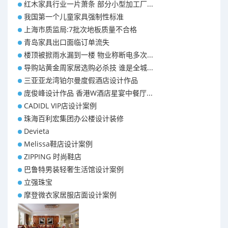
红木家具行业一片萧条 部分小型加工厂...
我国第一个儿童家具强制性标准
上海市质监局:7批次地板质量不合格
青岛家具出口面临订单流失
楼顶被掀雨水漏到一楼 物业称断电多次...
导购站黄金周家居选购必杀技 谁是全城...
三亚亚龙湾铂尔曼度假酒店设计作品
庞俊峰设计作品 香港W酒店星宴中餐厅...
CADIDL VIP店设计案例
珠海百利宏集团办公楼设计装修
Devieta
Melissa鞋店设计案例
ZIPPING 时尚鞋店
巴鲁特男装轻奢生活馆设计案例
立强珠宝
摩登微衣家居服店面设计案例