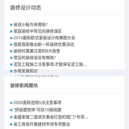
装修设计动态
省钱小秘方有哪些?
家庭装修中常见的装修误区
2016最新欧式家装设计效果图大全
我爱我家推出新一轮装修优惠活动
装修时需要注意的8大隐患
常见的装修谣言有哪些?
泥瓦工程施工注意事项,才能保证泥工施...
水电安装知识
乡村别墅装修有哪些要点?
别墅怎样装修之装修技巧
装修新闻模块
大户型室内装修设计 装修满意你再付款...
福州90平米装修报价表 装修房子做预...
2020瓷砖选购5点注意事项
昆明110平米装修预算 装修报价清单
“拼装建筑体”可抗10级地震
昆明100平米装修多少钱
金盛家居二度进京重金打造的国门1号项...
省工商局开展建材市场专项整治