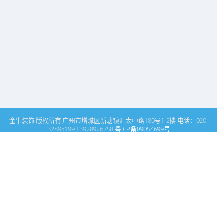
金牛装饰 版权所有 广州市增城区新塘镇汇太中路180号1-2楼 电话：020-
32896199 13928926758
粤ICP备09054699号
这里是广州建筑装饰装修设计专家金牛装饰设计公司的网站普通文
章模块搜索页
广州室内设计公司网站首页
搜索
条件筛选