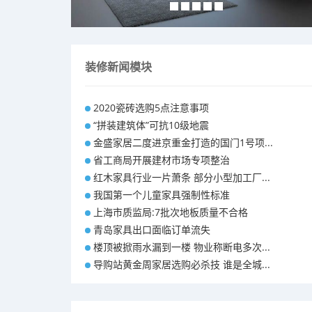
装修新闻模块
2020瓷砖选购5点注意事项
“拼装建筑体”可抗10级地震
金盛家居二度进京重金打造的国门1号项...
省工商局开展建材市场专项整治
红木家具行业一片萧条 部分小型加工厂...
我国第一个儿童家具强制性标准
上海市质监局:7批次地板质量不合格
青岛家具出口面临订单流失
楼顶被掀雨水漏到一楼 物业称断电多次...
导购站黄金周家居选购必杀技 谁是全城...