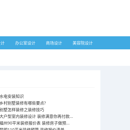
设计
办公室设计
商场设计
美容院设计
水电安装知识
乡村别墅装修有哪些要点?
别墅怎样装修之装修技巧
大户型室内装修设计 装修满意你再付款...
福州90平米装修报价表 装修房子做预...
昆明110平米装修预算 装修报价清单