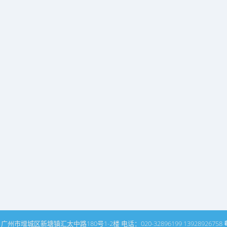
州市增城区新塘镇汇太中路180号1-2楼 电话：020-32896199 13928926758