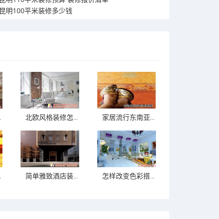
昆明100平米装修多少钱
.
北欧风格装修怎...
家居流行东南亚...
.
简单雅致酒店装...
怎样改变色彩搭...