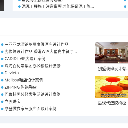
泥瓦工程施工注意事项,才能保证泥工施...
三亚亚龙湾铂尔曼度假酒店设计作品
庞俊峰设计作品 香港W酒店星宴中餐厅...
CADIDL VIP店设计案例
珠海百利宏集团办公楼设计装修
别墅装修设计有..
Devieta
Melissa鞋店设计案例
ZIPPING 时尚鞋店
巴鲁特男装轻奢生活馆设计案例
立强珠宝
后现代塑胶椅极..
摩登微衣家居服店面设计案例