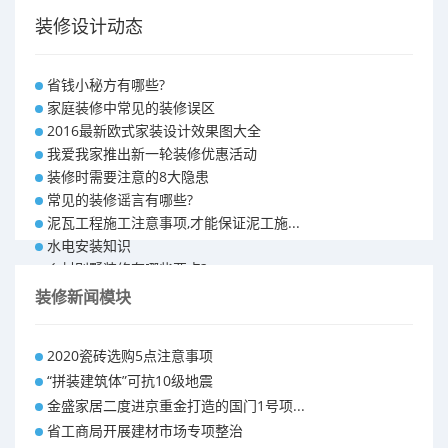
装修设计动态
省钱小秘方有哪些?
家庭装修中常见的装修误区
2016最新欧式家装设计效果图大全
我爱我家推出新一轮装修优惠活动
装修时需要注意的8大隐患
常见的装修谣言有哪些?
泥瓦工程施工注意事项,才能保证泥工施...
水电安装知识
乡村别墅装修有哪些要点?
别墅怎样装修之装修技巧
装修新闻模块
大户型室内装修设计 装修满意你再付款...
福州90平米装修报价表 装修房子做预...
2020瓷砖选购5点注意事项
昆明110平米装修预算 装修报价清单
“拼装建筑体”可抗10级地震
昆明100平米装修多少钱
金盛家居二度进京重金打造的国门1号项...
省工商局开展建材市场专项整治