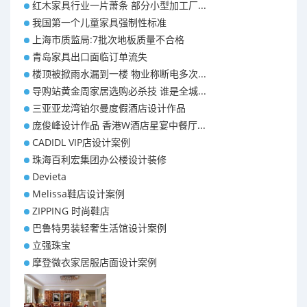
红木家具行业一片萧条 部分小型加工厂...
我国第一个儿童家具强制性标准
上海市质监局:7批次地板质量不合格
青岛家具出口面临订单流失
楼顶被掀雨水漏到一楼 物业称断电多次...
导购站黄金周家居选购必杀技 谁是全城...
三亚亚龙湾铂尔曼度假酒店设计作品
庞俊峰设计作品 香港W酒店星宴中餐厅...
CADIDL VIP店设计案例
珠海百利宏集团办公楼设计装修
Devieta
Melissa鞋店设计案例
ZIPPING 时尚鞋店
巴鲁特男装轻奢生活馆设计案例
立强珠宝
摩登微衣家居服店面设计案例