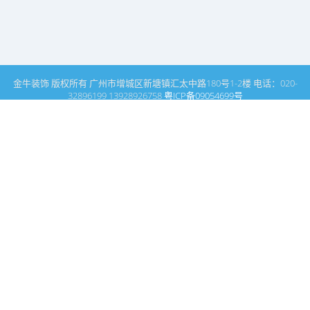
金牛装饰 版权所有 广州市增城区新塘镇汇太中路180号1-2楼 电话：020-
32896199 13928926758
粤ICP备09054699号
这里是广州建筑装饰装修设计专家金牛装饰设计公司的网站普通文
章模块搜索页
广州室内设计公司网站首页
媒体报道
搜索
条件筛选
栏
目
分
类