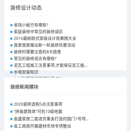
装修设计动态
省钱小秘方有哪些?
家庭装修中常见的装修误区
2016最新欧式家装设计效果图大全
我爱我家推出新一轮装修优惠活动
装修时需要注意的8大隐患
常见的装修谣言有哪些?
泥瓦工程施工注意事项,才能保证泥工施...
水电安装知识
乡村别墅装修有哪些要点?
别墅怎样装修之装修技巧
装修新闻模块
大户型室内装修设计 装修满意你再付款...
福州90平米装修报价表 装修房子做预...
2020瓷砖选购5点注意事项
昆明110平米装修预算 装修报价清单
“拼装建筑体”可抗10级地震
昆明100平米装修多少钱
金盛家居二度进京重金打造的国门1号项...
省工商局开展建材市场专项整治