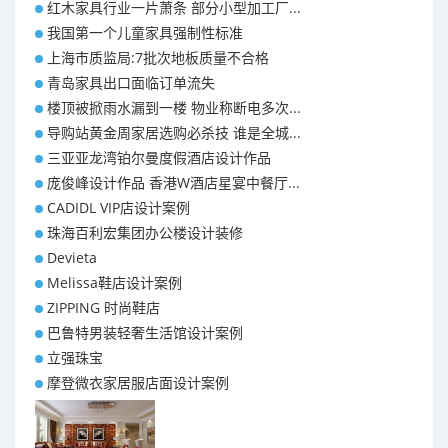
红木家具行业一片萧条 部分小型加工厂...
我国第一个儿童家具强制性标准
上海市质监局:7批次地板质量不合格
青岛家具出口面临订单流失
楼顶被掀雨水漏到一楼 物业称断电多次...
导购站黄金周家居选购必杀技 谁是全城...
三亚亚龙湾铂尔曼度假酒店设计作品
庞俊峰设计作品 香港W酒店星宴中餐厅...
CADIDL VIP店设计案例
珠海百利宏集团办公楼设计装修
Devieta
Melissa鞋店设计案例
ZIPPING 时尚鞋店
巴鲁特男装轻奢生活馆设计案例
立强珠宝
摩登微衣家居服店面设计案例