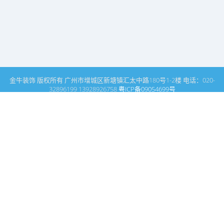
金牛装饰 版权所有 广州市增城区新塘镇汇太中路180号1-2楼 电话：020-
32896199 13928926758
粤ICP备09054699号
这里是广州建筑装饰装修设计专家金牛装饰设计公司的网站普通文
章模块搜索页
广州室内设计公司网站首页
搜索
条件筛选
栏
目