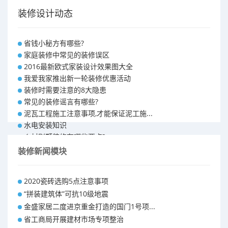
装修设计动态
省钱小秘方有哪些?
家庭装修中常见的装修误区
2016最新欧式家装设计效果图大全
我爱我家推出新一轮装修优惠活动
装修时需要注意的8大隐患
常见的装修谣言有哪些?
泥瓦工程施工注意事项,才能保证泥工施...
水电安装知识
乡村别墅装修有哪些要点?
别墅怎样装修之装修技巧
装修新闻模块
大户型室内装修设计 装修满意你再付款...
福州90平米装修报价表 装修房子做预...
2020瓷砖选购5点注意事项
昆明110平米装修预算 装修报价清单
“拼装建筑体”可抗10级地震
昆明100平米装修多少钱
金盛家居二度进京重金打造的国门1号项...
省工商局开展建材市场专项整治