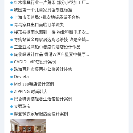
红木家具行业一片萧条 部分小型加工厂...
我国第一个儿童家具强制性标准
上海市质监局:7批次地板质量不合格
青岛家具出口面临订单流失
楼顶被掀雨水漏到一楼 物业称断电多次...
导购站黄金周家居选购必杀技 谁是全城...
三亚亚龙湾铂尔曼度假酒店设计作品
庞俊峰设计作品 香港W酒店星宴中餐厅...
CADIDL VIP店设计案例
珠海百利宏集团办公楼设计装修
Devieta
Melissa鞋店设计案例
ZIPPING 时尚鞋店
巴鲁特男装轻奢生活馆设计案例
立强珠宝
摩登微衣家居服店面设计案例