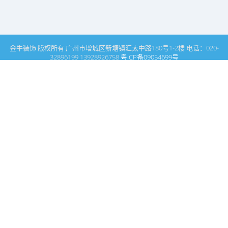
金牛装饰 版权所有 广州市增城区新塘镇汇太中路180号1-2楼 电话：020-
32896199 13928926758
粤ICP备09054699号
这里是广州建筑装饰装修设计专家金牛装饰设计公司的网站普通文
章模块搜索页
广州室内设计公司网站首页
搜索
条件筛选
栏
目
分
类
不限
商业空间
媒体报道
名师领衔
关于我们