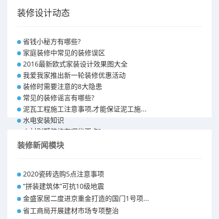
装修设计动态
省钱小秘方有哪些?
家庭装修中常见的装修误区
2016最新欧式家装设计效果图大全
我爱我家推出新一轮装修优惠活动
装修时需要注意的8大隐患
常见的装修谣言有哪些?
泥瓦工程施工注意事项,才能保证泥工施...
水电安装知识
乡村别墅装修有哪些要点?
别墅怎样装修之装修技巧
装修新闻模块
大户型室内装修设计 装修满意你再付款...
福州90平米装修报价表 装修房子做预...
2020瓷砖选购5点注意事项
昆明110平米装修预算 装修报价清单
“拼装建筑体”可抗10级地震
昆明100平米装修多少钱
金盛家居二度进京重金打造的国门1号项...
省工商局开展建材市场专项整治