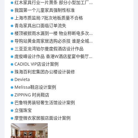
红木家具行业一片萧条 部分小型加工厂...
我国第一个儿童家具强制性标准
上海市质监局:7批次地板质量不合格
青岛家具出口面临订单流失
楼顶被掀雨水漏到一楼 物业称断电多次...
导购站黄金周家居选购必杀技 谁是全城...
三亚亚龙湾铂尔曼度假酒店设计作品
庞俊峰设计作品 香港W酒店星宴中餐厅...
CADIDL VIP店设计案例
珠海百利宏集团办公楼设计装修
Devieta
Melissa鞋店设计案例
ZIPPING 时尚鞋店
巴鲁特男装轻奢生活馆设计案例
立强珠宝
摩登微衣家居服店面设计案例