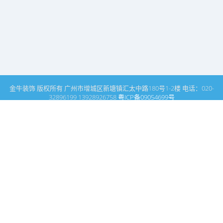
金牛装饰 版权所有 广州市增城区新塘镇汇太中路180号1-2楼 电话：020-
32896199 13928926758
粤ICP备09054699号
这里是广州建筑装饰装修设计专家金牛装饰设计公司的网站普通文
章模块搜索页
广州室内设计公司网站首页
名师领衔
搜索
条件筛选
栏
目