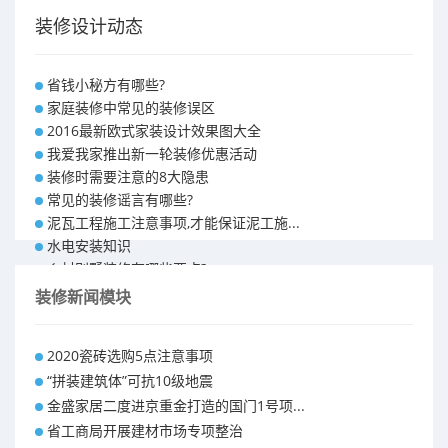
装修设计动态
省钱小秘方有哪些?
家庭装修中常见的装修误区
2016最新欧式家装设计效果图大全
我爱我家推出新一轮装修优惠活动
装修时需要注意的8大隐患
常见的装修谣言有哪些?
泥瓦工程施工注意事项,才能保证泥工施...
水电安装知识
乡村别墅装修有哪些要点?
别墅怎样装修之装修技巧
装修新闻模块
大户型室内装修设计 装修满意你再付款...
福州90平米装修报价表 装修房子做预...
2020瓷砖选购5点注意事项
昆明110平米装修预算 装修报价清单
“拼装建筑体”可抗10级地震
昆明100平米装修多少钱
金盛家居二度进京重金打造的国门1号项...
省工商局开展建材市场专项整治