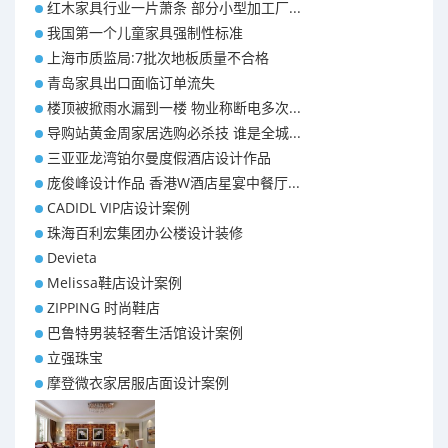
红木家具行业一片萧条 部分小型加工厂...
我国第一个儿童家具强制性标准
上海市质监局:7批次地板质量不合格
青岛家具出口面临订单流失
楼顶被掀雨水漏到一楼 物业称断电多次...
导购站黄金周家居选购必杀技 谁是全城...
三亚亚龙湾铂尔曼度假酒店设计作品
庞俊峰设计作品 香港W酒店星宴中餐厅...
CADIDL VIP店设计案例
珠海百利宏集团办公楼设计装修
Devieta
Melissa鞋店设计案例
ZIPPING 时尚鞋店
巴鲁特男装轻奢生活馆设计案例
立强珠宝
摩登微衣家居服店面设计案例