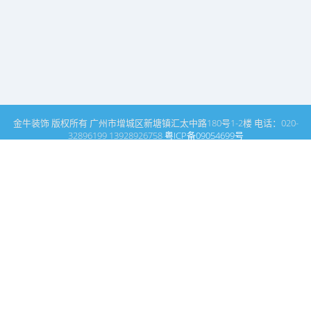
金牛装饰 版权所有 广州市增城区新塘镇汇太中路180号1-2楼 电话：020-
32896199 13928926758
粤ICP备09054699号
这里是广州建筑装饰装修设计专家金牛装饰设计公司的网站普通文
章模块搜索页
广州室内设计公司网站首页
商场设计
搜索
条件筛选
栏
目