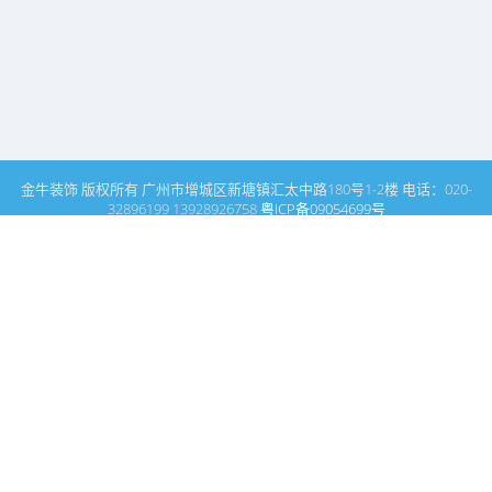
金牛装饰 版权所有 广州市增城区新塘镇汇太中路180号1-2楼 电话：020-
32896199 13928926758
粤ICP备09054699号
这里是广州建筑装饰装修设计专家金牛装饰设计公司的网站普通文
章模块搜索页
广州室内设计公司网站首页
搜索
条件筛选
栏
目