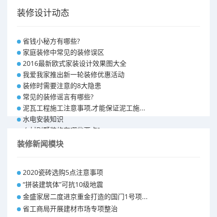
装修设计动态
省钱小秘方有哪些?
家庭装修中常见的装修误区
2016最新欧式家装设计效果图大全
我爱我家推出新一轮装修优惠活动
装修时需要注意的8大隐患
常见的装修谣言有哪些?
泥瓦工程施工注意事项,才能保证泥工施...
水电安装知识
乡村别墅装修有哪些要点?
别墅怎样装修之装修技巧
装修新闻模块
大户型室内装修设计 装修满意你再付款...
福州90平米装修报价表 装修房子做预...
2020瓷砖选购5点注意事项
昆明110平米装修预算 装修报价清单
“拼装建筑体”可抗10级地震
昆明100平米装修多少钱
金盛家居二度进京重金打造的国门1号项...
省工商局开展建材市场专项整治