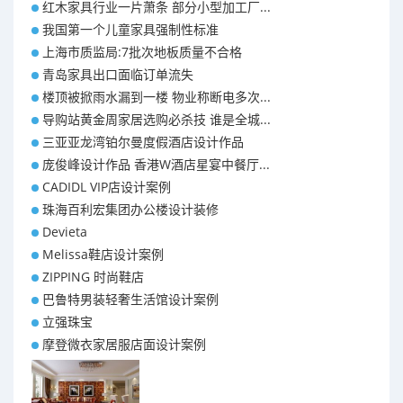
红木家具行业一片萧条 部分小型加工厂...
我国第一个儿童家具强制性标准
上海市质监局:7批次地板质量不合格
青岛家具出口面临订单流失
楼顶被掀雨水漏到一楼 物业称断电多次...
导购站黄金周家居选购必杀技 谁是全城...
三亚亚龙湾铂尔曼度假酒店设计作品
庞俊峰设计作品 香港W酒店星宴中餐厅...
CADIDL VIP店设计案例
珠海百利宏集团办公楼设计装修
Devieta
Melissa鞋店设计案例
ZIPPING 时尚鞋店
巴鲁特男装轻奢生活馆设计案例
立强珠宝
摩登微衣家居服店面设计案例