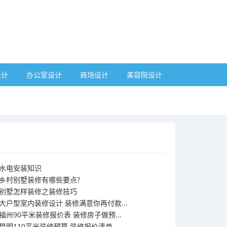
设计
办公室设计
商场设计
美容院设计
水电安装知识
乡村别墅装修有哪些要点?
别墅怎样装修之装修技巧
大户型室内装修设计 装修满意你再付款...
福州90平米装修报价表 装修房子做预...
昆明110平米装修预算 装修报价清单