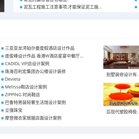
泥瓦工程施工注意事项,才能保证泥工施...
三亚亚龙湾铂尔曼度假酒店设计作品
庞俊峰设计作品 香港W酒店星宴中餐厅...
CADIDL VIP店设计案例
珠海百利宏集团办公楼设计装修
别墅装修设计有..
Devieta
Melissa鞋店设计案例
ZIPPING 时尚鞋店
巴鲁特男装轻奢生活馆设计案例
立强珠宝
后现代塑胶椅极..
摩登微衣家居服店面设计案例