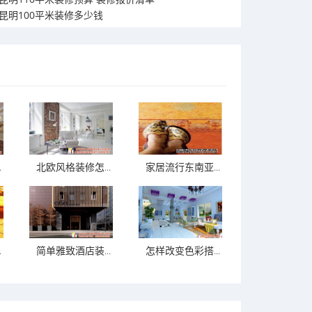
昆明100平米装修多少钱
.
北欧风格装修怎...
家居流行东南亚...
.
简单雅致酒店装...
怎样改变色彩搭...