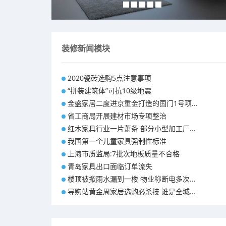
装修新闻模块
2020瓷砖选购5点注意事项
“拼装建筑体”可抗10级地震
金盛家居二度进京重金打造的国门1号项...
省工商局开展建材市场专项整治
红木家具行业一片萧条 部分小型加工厂...
我国第一个儿童家具强制性标准
上海市质监局:7批次地板质量不合格
青岛家具出口面临订单流失
楼顶被掀雨水漏到一楼 物业称断电多次...
导购站黄金周家居选购必杀技 谁是全城...