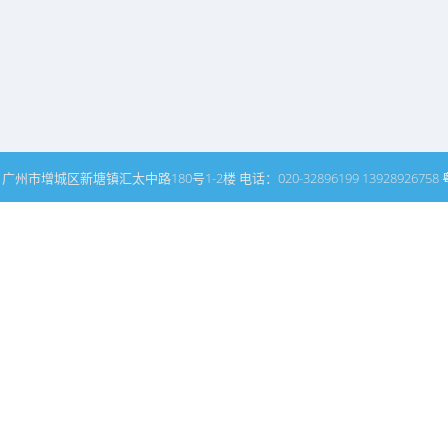
州市增城区新塘镇汇太中路180号1-2楼 电话：020-32896199 13928926758
网站普通文章模块搜索页
名师领衔
关于我们
客户评价
酒店设计
休闲会所设计
酒楼设计
设计动态
中式设计
展厅设计
专卖店设计
别墅设计
样板房
中