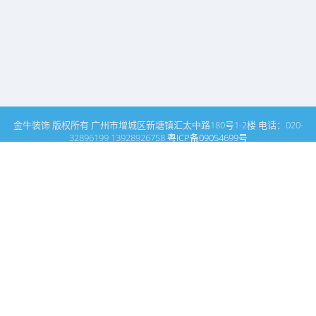
金牛装饰 版权所有 广州市增城区新塘镇汇太中路180号1-2楼 电话：020-
32896199 13928926758
粤ICP备09054699号
这里是广州建筑装饰装修设计专家金牛装饰设计公司的网站普通文
章模块搜索页
广州室内设计公司网站首页
样板房
搜索
条件筛选
栏
目