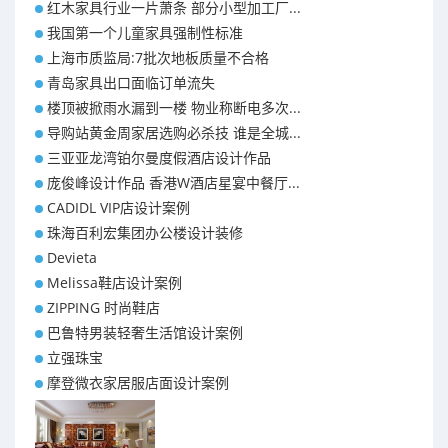
红木家具行业一片萧条 部分小型加工厂...
我国第一个儿童家具强制性标准
上海市质监局:7批次地板质量不合格
青岛家具出口面临订单流失
楼顶被掀雨水漏到一楼 物业称断电多次...
导购站黄金周家居选购必杀技 谁是全城...
三亚亚龙湾铂尔曼度假酒店设计作品
庞俊峰设计作品 香港W酒店星宴中餐厅...
CADIDL VIP店设计案例
珠海百利宏集团办公楼设计装修
Devieta
Melissa鞋店设计案例
ZIPPING 时尚鞋店
巴鲁特男装轻奢生活馆设计案例
立强珠宝
摩登微衣家居服店面设计案例