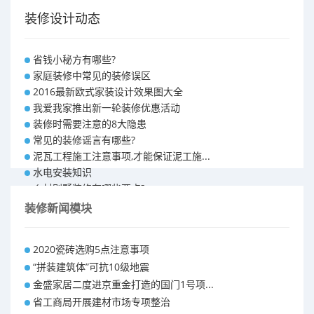
装修设计动态
省钱小秘方有哪些?
家庭装修中常见的装修误区
2016最新欧式家装设计效果图大全
我爱我家推出新一轮装修优惠活动
装修时需要注意的8大隐患
常见的装修谣言有哪些?
泥瓦工程施工注意事项,才能保证泥工施...
水电安装知识
乡村别墅装修有哪些要点?
别墅怎样装修之装修技巧
装修新闻模块
大户型室内装修设计 装修满意你再付款...
福州90平米装修报价表 装修房子做预...
2020瓷砖选购5点注意事项
昆明110平米装修预算 装修报价清单
“拼装建筑体”可抗10级地震
昆明100平米装修多少钱
金盛家居二度进京重金打造的国门1号项...
省工商局开展建材市场专项整治