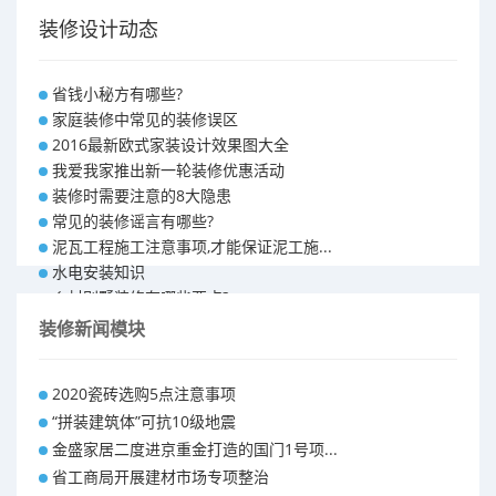
装修设计动态
省钱小秘方有哪些?
家庭装修中常见的装修误区
2016最新欧式家装设计效果图大全
我爱我家推出新一轮装修优惠活动
装修时需要注意的8大隐患
常见的装修谣言有哪些?
泥瓦工程施工注意事项,才能保证泥工施...
水电安装知识
乡村别墅装修有哪些要点?
别墅怎样装修之装修技巧
装修新闻模块
大户型室内装修设计 装修满意你再付款...
福州90平米装修报价表 装修房子做预...
2020瓷砖选购5点注意事项
昆明110平米装修预算 装修报价清单
“拼装建筑体”可抗10级地震
昆明100平米装修多少钱
金盛家居二度进京重金打造的国门1号项...
省工商局开展建材市场专项整治