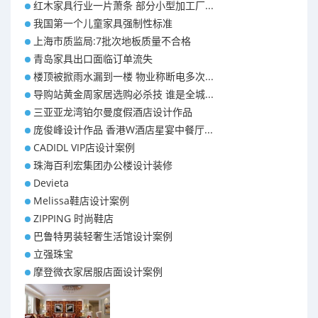
红木家具行业一片萧条 部分小型加工厂...
我国第一个儿童家具强制性标准
上海市质监局:7批次地板质量不合格
青岛家具出口面临订单流失
楼顶被掀雨水漏到一楼 物业称断电多次...
导购站黄金周家居选购必杀技 谁是全城...
三亚亚龙湾铂尔曼度假酒店设计作品
庞俊峰设计作品 香港W酒店星宴中餐厅...
CADIDL VIP店设计案例
珠海百利宏集团办公楼设计装修
Devieta
Melissa鞋店设计案例
ZIPPING 时尚鞋店
巴鲁特男装轻奢生活馆设计案例
立强珠宝
摩登微衣家居服店面设计案例