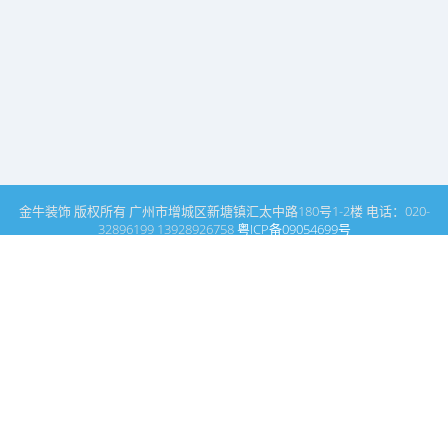
金牛装饰 版权所有 广州市增城区新塘镇汇太中路180号1-2楼 电话：020-
32896199 13928926758
粤ICP备09054699号
这里是广州建筑装饰装修设计专家金牛装饰设计公司的网站普通文
章模块搜索页
广州室内设计公司网站首页
搜索
条件筛选