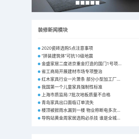
装修新闻模块
2020瓷砖选购5点注意事项
“拼装建筑体”可抗10级地震
金盛家居二度进京重金打造的国门1号项...
省工商局开展建材市场专项整治
红木家具行业一片萧条 部分小型加工厂...
我国第一个儿童家具强制性标准
上海市质监局:7批次地板质量不合格
青岛家具出口面临订单流失
楼顶被掀雨水漏到一楼 物业称断电多次...
导购站黄金周家居选购必杀技 谁是全城...