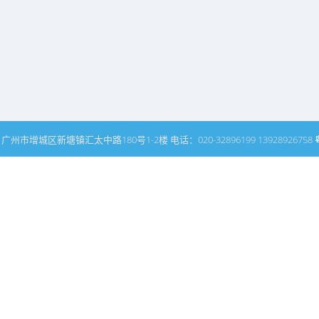
州市增城区新塘镇汇太中路180号1-2楼 电话：020-32896199 13928926758
网站普通文章模块搜索页
名师领衔
关于我们
客户评价
酒店设计
休闲会所设计
酒楼设计