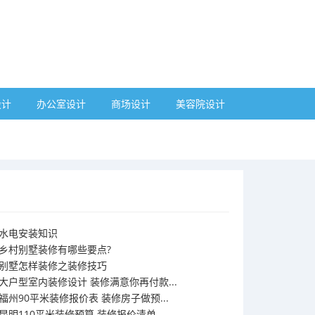
设计
办公室设计
商场设计
美容院设计
水电安装知识
乡村别墅装修有哪些要点?
别墅怎样装修之装修技巧
大户型室内装修设计 装修满意你再付款...
福州90平米装修报价表 装修房子做预...
昆明110平米装修预算 装修报价清单