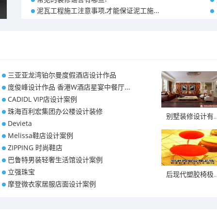
泥瓦工程施工注意事项,才能保证泥工施...
三亚亚龙湾铂尔曼度假酒店设计作品
庞俊峰设计作品 香港W酒店星宴中餐厅...
CADIDL VIP店设计案例
珠海百利宏集团办公楼设计装修
别墅装修设计有..
Devieta
Melissa鞋店设计案例
ZIPPING 时尚鞋店
巴鲁特男装轻奢生活馆设计案例
立强珠宝
后现代塑胶椅极..
摩登微衣家居服店面设计案例