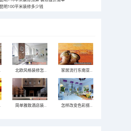
昆明100平米装修多少钱
.
北欧风格装修怎...
家居流行东南亚...
.
简单雅致酒店装...
怎样改变色彩搭...