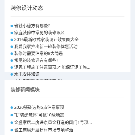
装修设计动态
省钱小秘方有哪些?
家庭装修中常见的装修误区
2016最新欧式家装设计效果图大全
我爱我家推出新一轮装修优惠活动
装修时需要注意的8大隐患
常见的装修谣言有哪些?
泥瓦工程施工注意事项,才能保证泥工施...
水电安装知识
乡村别墅装修有哪些要点?
别墅怎样装修之装修技巧
装修新闻模块
大户型室内装修设计 装修满意你再付款...
福州90平米装修报价表 装修房子做预...
2020瓷砖选购5点注意事项
昆明110平米装修预算 装修报价清单
“拼装建筑体”可抗10级地震
昆明100平米装修多少钱
金盛家居二度进京重金打造的国门1号项...
省工商局开展建材市场专项整治