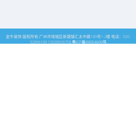
金牛装饰 版权所有 广州市增城区新塘镇汇太中路180号1-2楼 电话：020-
32896199 13928926758
粤ICP备09054699号
这里是广州建筑装饰装修设计专家金牛装饰设计公司的网站普通文
章模块搜索页
广州室内设计公司网站首页
搜索
条件筛选
栏
目
分
类