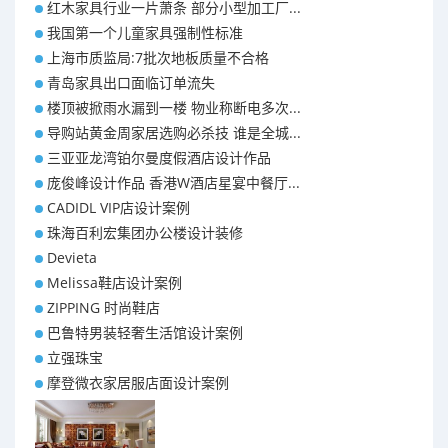
红木家具行业一片萧条 部分小型加工厂...
我国第一个儿童家具强制性标准
上海市质监局:7批次地板质量不合格
青岛家具出口面临订单流失
楼顶被掀雨水漏到一楼 物业称断电多次...
导购站黄金周家居选购必杀技 谁是全城...
三亚亚龙湾铂尔曼度假酒店设计作品
庞俊峰设计作品 香港W酒店星宴中餐厅...
CADIDL VIP店设计案例
珠海百利宏集团办公楼设计装修
Devieta
Melissa鞋店设计案例
ZIPPING 时尚鞋店
巴鲁特男装轻奢生活馆设计案例
立强珠宝
摩登微衣家居服店面设计案例