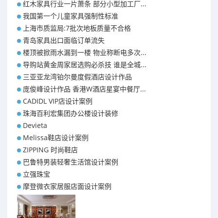
红木家具行业一片萧条 部分小型加工厂...
我国第一个儿童家具强制性标准
上海市质监局:7批次地板质量不合格
青岛家具出口面临订单流失
楼顶被掀雨水漏到一楼 物业称断电多次...
导购站黄金周家居选购必杀技 谁是全城...
三亚亚龙湾铂尔曼度假酒店设计作品
庞俊峰设计作品 香港W酒店星宴中餐厅...
CADIDL VIP店设计案例
珠海百利宏集团办公楼设计装修
Devieta
Melissa鞋店设计案例
ZIPPING 时尚鞋店
巴鲁特男装轻奢生活馆设计案例
立强珠宝
摩登微衣家居服店面设计案例