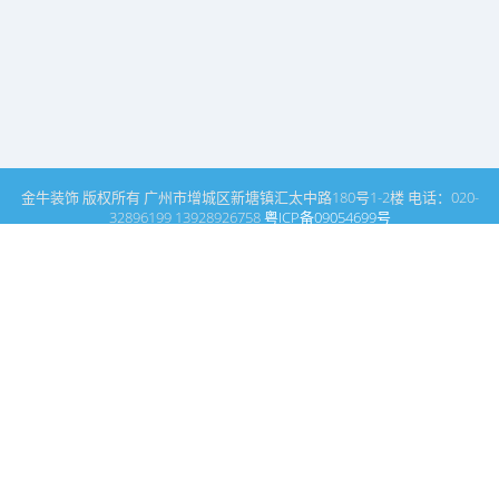
金牛装饰 版权所有 广州市增城区新塘镇汇太中路180号1-2楼 电话：020-
32896199 13928926758
粤ICP备09054699号
这里是广州建筑装饰装修设计专家金牛装饰设计公司的网站普通文
章模块搜索页
广州室内设计公司网站首页
名师领衔
搜索
条件筛选
栏
目