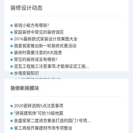
装修设计动态
省钱小秘方有哪些?
家庭装修中常见的装修误区
2016最新欧式家装设计效果图大全
我爱我家推出新一轮装修优惠活动
装修时需要注意的8大隐患
常见的装修谣言有哪些?
泥瓦工程施工注意事项,才能保证泥工施...
水电安装知识
乡村别墅装修有哪些要点?
别墅怎样装修之装修技巧
装修新闻模块
大户型室内装修设计 装修满意你再付款...
福州90平米装修报价表 装修房子做预...
2020瓷砖选购5点注意事项
昆明110平米装修预算 装修报价清单
“拼装建筑体”可抗10级地震
昆明100平米装修多少钱
金盛家居二度进京重金打造的国门1号项...
省工商局开展建材市场专项整治