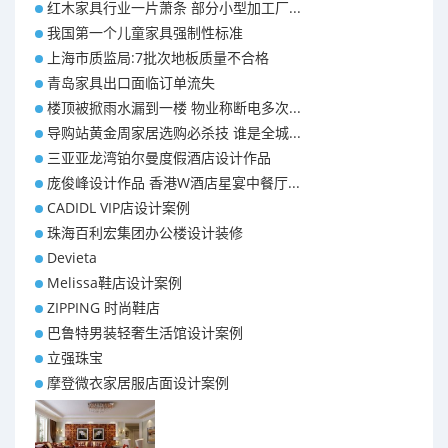
红木家具行业一片萧条 部分小型加工厂...
我国第一个儿童家具强制性标准
上海市质监局:7批次地板质量不合格
青岛家具出口面临订单流失
楼顶被掀雨水漏到一楼 物业称断电多次...
导购站黄金周家居选购必杀技 谁是全城...
三亚亚龙湾铂尔曼度假酒店设计作品
庞俊峰设计作品 香港W酒店星宴中餐厅...
CADIDL VIP店设计案例
珠海百利宏集团办公楼设计装修
Devieta
Melissa鞋店设计案例
ZIPPING 时尚鞋店
巴鲁特男装轻奢生活馆设计案例
立强珠宝
摩登微衣家居服店面设计案例