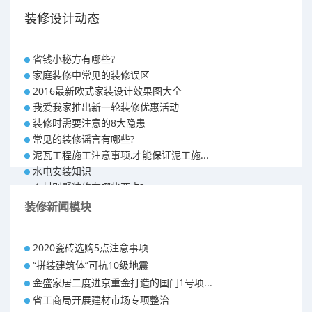
装修设计动态
省钱小秘方有哪些?
家庭装修中常见的装修误区
2016最新欧式家装设计效果图大全
我爱我家推出新一轮装修优惠活动
装修时需要注意的8大隐患
常见的装修谣言有哪些?
泥瓦工程施工注意事项,才能保证泥工施...
水电安装知识
乡村别墅装修有哪些要点?
别墅怎样装修之装修技巧
装修新闻模块
大户型室内装修设计 装修满意你再付款...
福州90平米装修报价表 装修房子做预...
2020瓷砖选购5点注意事项
昆明110平米装修预算 装修报价清单
“拼装建筑体”可抗10级地震
昆明100平米装修多少钱
金盛家居二度进京重金打造的国门1号项...
省工商局开展建材市场专项整治