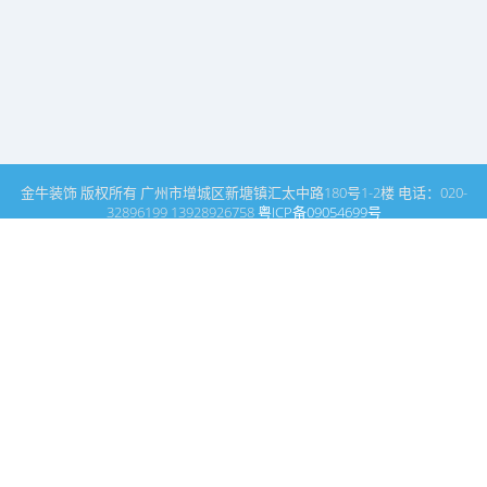
金牛装饰 版权所有 广州市增城区新塘镇汇太中路180号1-2楼 电话：020-
32896199 13928926758
粤ICP备09054699号
这里是广州建筑装饰装修设计专家金牛装饰设计公司的网站普通文
章模块搜索页
广州室内设计公司网站首页
媒体报道
搜索
条件筛选
栏
目