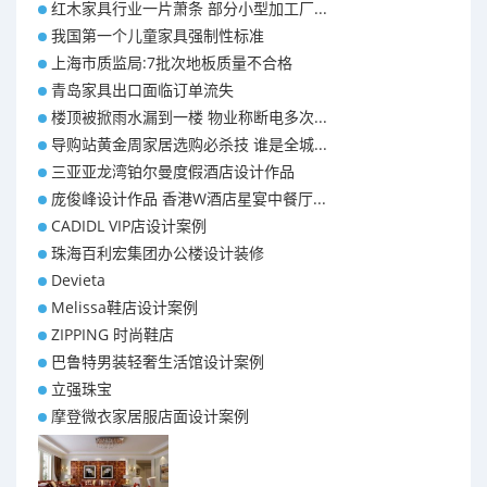
红木家具行业一片萧条 部分小型加工厂...
我国第一个儿童家具强制性标准
上海市质监局:7批次地板质量不合格
青岛家具出口面临订单流失
楼顶被掀雨水漏到一楼 物业称断电多次...
导购站黄金周家居选购必杀技 谁是全城...
三亚亚龙湾铂尔曼度假酒店设计作品
庞俊峰设计作品 香港W酒店星宴中餐厅...
CADIDL VIP店设计案例
珠海百利宏集团办公楼设计装修
Devieta
Melissa鞋店设计案例
ZIPPING 时尚鞋店
巴鲁特男装轻奢生活馆设计案例
立强珠宝
摩登微衣家居服店面设计案例