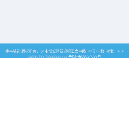
金牛装饰 版权所有 广州市增城区新塘镇汇太中路180号1-2楼 电话：020-
32896199 13928926758
粤ICP备09054699号
这里是广州建筑装饰装修设计专家金牛装饰设计公司的网站普通文
章模块搜索页
广州室内设计公司网站首页
设计动态
搜索
条件筛选
栏
目