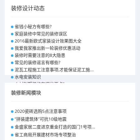
装修设计动态
省钱小秘方有哪些?
家庭装修中常见的装修误区
2016最新欧式家装设计效果图大全
我爱我家推出新一轮装修优惠活动
装修时需要注意的8大隐患
常见的装修谣言有哪些?
泥瓦工程施工注意事项,才能保证泥工施...
水电安装知识
乡村别墅装修有哪些要点?
别墅怎样装修之装修技巧
装修新闻模块
大户型室内装修设计 装修满意你再付款...
福州90平米装修报价表 装修房子做预...
2020瓷砖选购5点注意事项
昆明110平米装修预算 装修报价清单
“拼装建筑体”可抗10级地震
昆明100平米装修多少钱
金盛家居二度进京重金打造的国门1号项...
省工商局开展建材市场专项整治