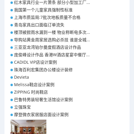
红木家具行业一片萧条 部分小型加工厂...
我国第一个儿童家具强制性标准
上海市质监局:7批次地板质量不合格
青岛家具出口面临订单流失
楼顶被掀雨水漏到一楼 物业称断电多次...
导购站黄金周家居选购必杀技 谁是全城...
三亚亚龙湾铂尔曼度假酒店设计作品
庞俊峰设计作品 香港W酒店星宴中餐厅...
CADIDL VIP店设计案例
珠海百利宏集团办公楼设计装修
Devieta
Melissa鞋店设计案例
ZIPPING 时尚鞋店
巴鲁特男装轻奢生活馆设计案例
立强珠宝
摩登微衣家居服店面设计案例