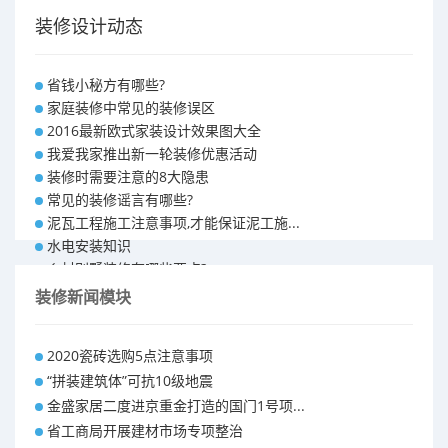
装修设计动态
省钱小秘方有哪些?
家庭装修中常见的装修误区
2016最新欧式家装设计效果图大全
我爱我家推出新一轮装修优惠活动
装修时需要注意的8大隐患
常见的装修谣言有哪些?
泥瓦工程施工注意事项,才能保证泥工施...
水电安装知识
乡村别墅装修有哪些要点?
别墅怎样装修之装修技巧
装修新闻模块
大户型室内装修设计 装修满意你再付款...
福州90平米装修报价表 装修房子做预...
2020瓷砖选购5点注意事项
昆明110平米装修预算 装修报价清单
“拼装建筑体”可抗10级地震
昆明100平米装修多少钱
金盛家居二度进京重金打造的国门1号项...
省工商局开展建材市场专项整治