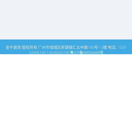
金牛装饰 版权所有 广州市增城区新塘镇汇太中路180号1-2楼 电话：020-
32896199 13928926758
粤ICP备09054699号
这里是广州建筑装饰装修设计专家金牛装饰设计公司的网站普通文
章模块搜索页
广州室内设计公司网站首页
搜索
条件筛选
栏
目