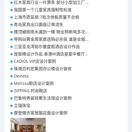
红木家具行业一片萧条 部分小型加工厂...
我国第一个儿童家具强制性标准
上海市质监局:7批次地板质量不合格
青岛家具出口面临订单流失
楼顶被掀雨水漏到一楼 物业称断电多次...
导购站黄金周家居选购必杀技 谁是全城...
三亚亚龙湾铂尔曼度假酒店设计作品
庞俊峰设计作品 香港W酒店星宴中餐厅...
CADIDL VIP店设计案例
珠海百利宏集团办公楼设计装修
Devieta
Melissa鞋店设计案例
ZIPPING 时尚鞋店
巴鲁特男装轻奢生活馆设计案例
立强珠宝
摩登微衣家居服店面设计案例