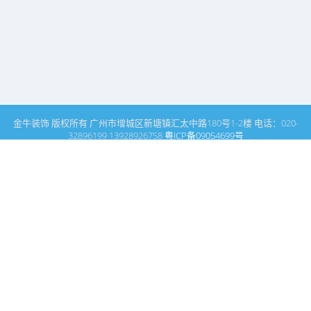
金牛装饰 版权所有 广州市增城区新塘镇汇太中路180号1-2楼 电话：020-
32896199 13928926758
粤ICP备09054699号
这里是广州建筑装饰装修设计专家金牛装饰设计公司的网站普通文
章模块搜索页
广州室内设计公司网站首页
媒体报道
搜索
条件筛选
栏
目