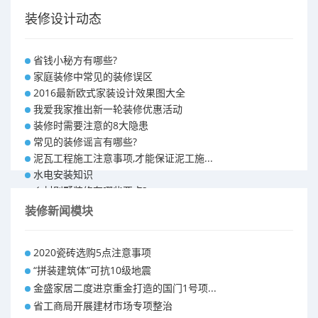
装修设计动态
省钱小秘方有哪些?
家庭装修中常见的装修误区
2016最新欧式家装设计效果图大全
我爱我家推出新一轮装修优惠活动
装修时需要注意的8大隐患
常见的装修谣言有哪些?
泥瓦工程施工注意事项,才能保证泥工施...
水电安装知识
乡村别墅装修有哪些要点?
别墅怎样装修之装修技巧
装修新闻模块
大户型室内装修设计 装修满意你再付款...
福州90平米装修报价表 装修房子做预...
2020瓷砖选购5点注意事项
昆明110平米装修预算 装修报价清单
“拼装建筑体”可抗10级地震
昆明100平米装修多少钱
金盛家居二度进京重金打造的国门1号项...
省工商局开展建材市场专项整治