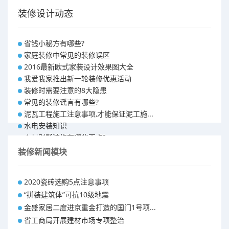
装修设计动态
省钱小秘方有哪些?
家庭装修中常见的装修误区
2016最新欧式家装设计效果图大全
我爱我家推出新一轮装修优惠活动
装修时需要注意的8大隐患
常见的装修谣言有哪些?
泥瓦工程施工注意事项,才能保证泥工施...
水电安装知识
乡村别墅装修有哪些要点?
别墅怎样装修之装修技巧
装修新闻模块
大户型室内装修设计 装修满意你再付款...
福州90平米装修报价表 装修房子做预...
2020瓷砖选购5点注意事项
昆明110平米装修预算 装修报价清单
“拼装建筑体”可抗10级地震
昆明100平米装修多少钱
金盛家居二度进京重金打造的国门1号项...
省工商局开展建材市场专项整治