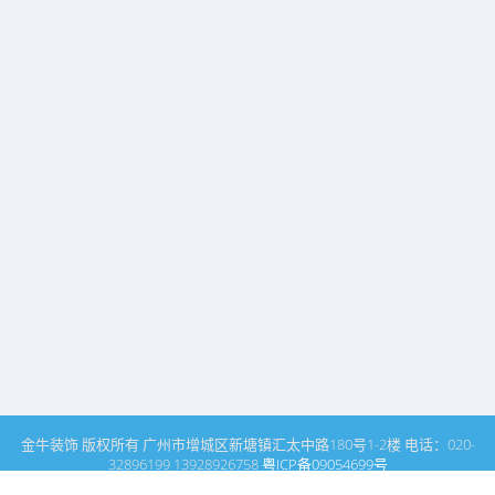
金牛装饰 版权所有 广州市增城区新塘镇汇太中路180号1-2楼 电话：020-
32896199 13928926758
粤ICP备09054699号