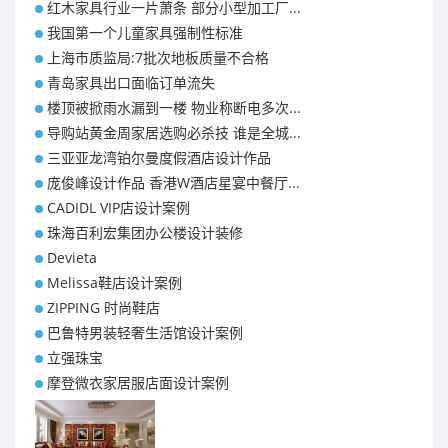
红木家具行业一片萧条 部分小型加工厂...
我国第一个儿童家具强制性标准
上海市质监局:7批次地板质量不合格
青岛家具出口面临订单流失
楼顶被掀雨水漏到一楼 物业称断电多次...
导购站黄金周家居选购必杀技 谁是全城...
三亚亚龙湾铂尔曼度假酒店设计作品
庞俊峰设计作品 香港W酒店星宴中餐厅...
CADIDL VIP店设计案例
珠海百利宏集团办公楼设计装修
Devieta
Melissa鞋店设计案例
ZIPPING 时尚鞋店
巴鲁特男装轻奢生活馆设计案例
立强珠宝
摩登微衣家居服店面设计案例