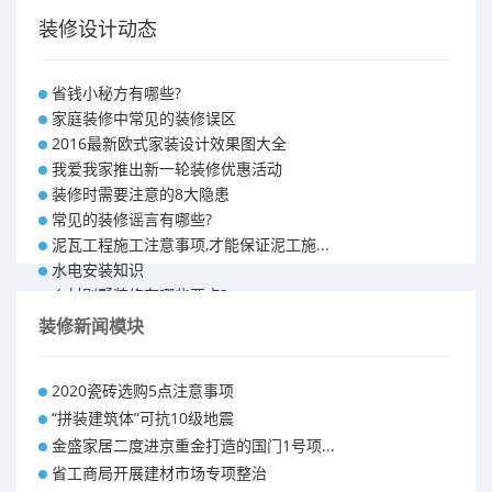
装修设计动态
省钱小秘方有哪些?
家庭装修中常见的装修误区
2016最新欧式家装设计效果图大全
我爱我家推出新一轮装修优惠活动
装修时需要注意的8大隐患
常见的装修谣言有哪些?
泥瓦工程施工注意事项,才能保证泥工施...
水电安装知识
乡村别墅装修有哪些要点?
别墅怎样装修之装修技巧
装修新闻模块
大户型室内装修设计 装修满意你再付款...
福州90平米装修报价表 装修房子做预...
2020瓷砖选购5点注意事项
昆明110平米装修预算 装修报价清单
“拼装建筑体”可抗10级地震
昆明100平米装修多少钱
金盛家居二度进京重金打造的国门1号项...
省工商局开展建材市场专项整治