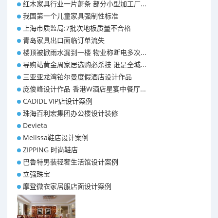
红木家具行业一片萧条 部分小型加工厂...
我国第一个儿童家具强制性标准
上海市质监局:7批次地板质量不合格
青岛家具出口面临订单流失
楼顶被掀雨水漏到一楼 物业称断电多次...
导购站黄金周家居选购必杀技 谁是全城...
三亚亚龙湾铂尔曼度假酒店设计作品
庞俊峰设计作品 香港W酒店星宴中餐厅...
CADIDL VIP店设计案例
珠海百利宏集团办公楼设计装修
Devieta
Melissa鞋店设计案例
ZIPPING 时尚鞋店
巴鲁特男装轻奢生活馆设计案例
立强珠宝
摩登微衣家居服店面设计案例