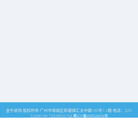
金牛装饰 版权所有 广州市增城区新塘镇汇太中路180号1-2楼 电话：020-
32896199 13928926758
粤ICP备09054699号
这里是广州建筑装饰装修设计专家金牛装饰设计公司的网站普通文
章模块搜索页