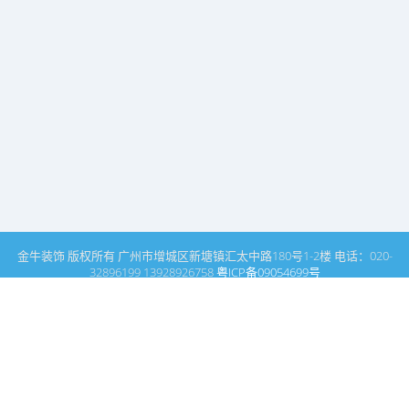
金牛装饰 版权所有 广州市增城区新塘镇汇太中路180号1-2楼 电话：020-
32896199 13928926758
粤ICP备09054699号
这里是广州建筑装饰装修设计专家金牛装饰设计公司的网站普通文
章模块搜索页
广州室内设计公司网站首页
搜索