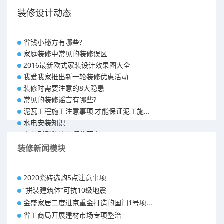
装修设计动态
省钱小秘方有哪些?
家庭装修中常见的装修误区
2016最新欧式家装设计效果图大全
我爱我家推出新一轮装修优惠活动
装修时需要注意的8大隐患
常见的装修谣言有哪些?
泥瓦工程施工注意事项,才能保证泥工施...
水电安装知识
乡村别墅装修有哪些要点?
别墅怎样装修之装修技巧
装修新闻模块
大户型室内装修设计 装修满意你再付款...
福州90平米装修报价表 装修房子做预...
2020瓷砖选购5点注意事项
昆明110平米装修预算 装修报价清单
“拼装建筑体”可抗10级地震
昆明100平米装修多少钱
金盛家居二度进京重金打造的国门1号项...
省工商局开展建材市场专项整治