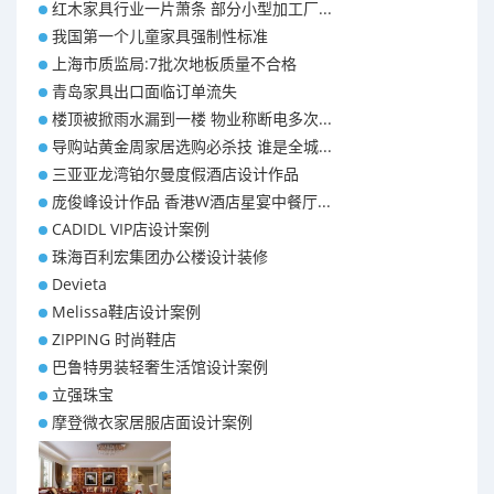
红木家具行业一片萧条 部分小型加工厂...
我国第一个儿童家具强制性标准
上海市质监局:7批次地板质量不合格
青岛家具出口面临订单流失
楼顶被掀雨水漏到一楼 物业称断电多次...
导购站黄金周家居选购必杀技 谁是全城...
三亚亚龙湾铂尔曼度假酒店设计作品
庞俊峰设计作品 香港W酒店星宴中餐厅...
CADIDL VIP店设计案例
珠海百利宏集团办公楼设计装修
Devieta
Melissa鞋店设计案例
ZIPPING 时尚鞋店
巴鲁特男装轻奢生活馆设计案例
立强珠宝
摩登微衣家居服店面设计案例