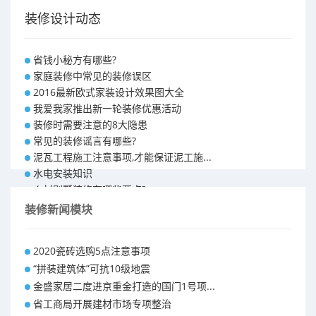
装修设计动态
省钱小秘方有哪些?
家庭装修中常见的装修误区
2016最新欧式家装设计效果图大全
我爱我家推出新一轮装修优惠活动
装修时需要注意的8大隐患
常见的装修谣言有哪些?
泥瓦工程施工注意事项,才能保证泥工施...
水电安装知识
乡村别墅装修有哪些要点?
别墅怎样装修之装修技巧
装修新闻模块
大户型室内装修设计 装修满意你再付款...
福州90平米装修报价表 装修房子做预...
2020瓷砖选购5点注意事项
昆明110平米装修预算 装修报价清单
“拼装建筑体”可抗10级地震
昆明100平米装修多少钱
金盛家居二度进京重金打造的国门1号项...
省工商局开展建材市场专项整治