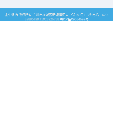
金牛装饰 版权所有 广州市增城区新塘镇汇太中路180号1-2楼 电话：020-
32896199 13928926758
粤ICP备09054699号
这里是广州建筑装饰装修设计专家金牛装饰设计公司的网站普通文
章模块搜索页
广州室内设计公司网站首页
搜索
条件筛选
栏
目
分
类
不限
商业空间
媒体报道
名师领衔
关于我们
客户评价
酒店设计
休闲会所设计
酒楼设计