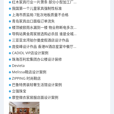
红木家具行业一片萧条 部分小型加工厂...
我国第一个儿童家具强制性标准
上海市质监局:7批次地板质量不合格
青岛家具出口面临订单流失
楼顶被掀雨水漏到一楼 物业称断电多次...
导购站黄金周家居选购必杀技 谁是全城...
三亚亚龙湾铂尔曼度假酒店设计作品
庞俊峰设计作品 香港W酒店星宴中餐厅...
CADIDL VIP店设计案例
珠海百利宏集团办公楼设计装修
Devieta
Melissa鞋店设计案例
ZIPPING 时尚鞋店
巴鲁特男装轻奢生活馆设计案例
立强珠宝
摩登微衣家居服店面设计案例