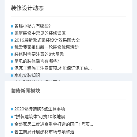
装修设计动态
省钱小秘方有哪些?
家庭装修中常见的装修误区
2016最新欧式家装设计效果图大全
我爱我家推出新一轮装修优惠活动
装修时需要注意的8大隐患
常见的装修谣言有哪些?
泥瓦工程施工注意事项,才能保证泥工施...
水电安装知识
乡村别墅装修有哪些要点?
别墅怎样装修之装修技巧
装修新闻模块
大户型室内装修设计 装修满意你再付款...
福州90平米装修报价表 装修房子做预...
2020瓷砖选购5点注意事项
昆明110平米装修预算 装修报价清单
“拼装建筑体”可抗10级地震
昆明100平米装修多少钱
金盛家居二度进京重金打造的国门1号项...
省工商局开展建材市场专项整治