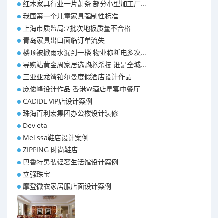
红木家具行业一片萧条 部分小型加工厂...
我国第一个儿童家具强制性标准
上海市质监局:7批次地板质量不合格
青岛家具出口面临订单流失
楼顶被掀雨水漏到一楼 物业称断电多次...
导购站黄金周家居选购必杀技 谁是全城...
三亚亚龙湾铂尔曼度假酒店设计作品
庞俊峰设计作品 香港W酒店星宴中餐厅...
CADIDL VIP店设计案例
珠海百利宏集团办公楼设计装修
Devieta
Melissa鞋店设计案例
ZIPPING 时尚鞋店
巴鲁特男装轻奢生活馆设计案例
立强珠宝
摩登微衣家居服店面设计案例