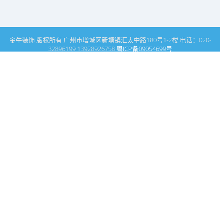
金牛装饰 版权所有 广州市增城区新塘镇汇太中路180号1-2楼 电话：020-
32896199 13928926758
粤ICP备09054699号
这里是广州建筑装饰装修设计专家金牛装饰设计公司的网站普通文
章模块搜索页
广州室内设计公司网站首页
搜索
条件筛选
栏
目
分
类
不限
商业空间
媒体报道
名师领衔
关于我们
客户评价
酒店设计
休闲会所设计
酒楼设计