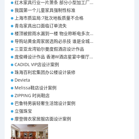
红木家具行业一片萧条 部分小型加工厂...
我国第一个儿童家具强制性标准
上海市质监局:7批次地板质量不合格
青岛家具出口面临订单流失
楼顶被掀雨水漏到一楼 物业称断电多次...
导购站黄金周家居选购必杀技 谁是全城...
三亚亚龙湾铂尔曼度假酒店设计作品
庞俊峰设计作品 香港W酒店星宴中餐厅...
CADIDL VIP店设计案例
珠海百利宏集团办公楼设计装修
Devieta
Melissa鞋店设计案例
ZIPPING 时尚鞋店
巴鲁特男装轻奢生活馆设计案例
立强珠宝
摩登微衣家居服店面设计案例