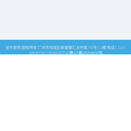
金牛装饰 版权所有 广州市增城区新塘镇汇太中路180号1-2楼 电话：020-
32896199 13928926758
粤ICP备09054699号
这里是广州建筑装饰装修设计专家金牛装饰设计公司的网站普通文
章模块搜索页
广州室内设计公司网站首页
搜索
条件筛选
栏
目