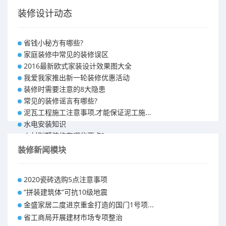
装修设计动态
省钱小秘方有哪些?
家庭装修中常见的装修误区
2016最新欧式家装设计效果图大全
我爱我家推出新一轮装修优惠活动
装修时需要注意的8大隐患
常见的装修谣言有哪些?
泥瓦工程施工注意事项,才能保证泥工施...
水电安装知识
乡村别墅装修有哪些要点?
别墅怎样装修之装修技巧
装修新闻模块
大户型室内装修设计 装修满意你再付款...
福州90平米装修报价表 装修房子做预...
2020瓷砖选购5点注意事项
昆明110平米装修预算 装修报价清单
“拼装建筑体”可抗10级地震
昆明100平米装修多少钱
金盛家居二度进京重金打造的国门1号项...
省工商局开展建材市场专项整治