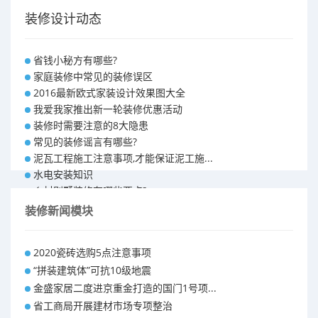
装修设计动态
省钱小秘方有哪些?
家庭装修中常见的装修误区
2016最新欧式家装设计效果图大全
我爱我家推出新一轮装修优惠活动
装修时需要注意的8大隐患
常见的装修谣言有哪些?
泥瓦工程施工注意事项,才能保证泥工施...
水电安装知识
乡村别墅装修有哪些要点?
别墅怎样装修之装修技巧
装修新闻模块
大户型室内装修设计 装修满意你再付款...
福州90平米装修报价表 装修房子做预...
2020瓷砖选购5点注意事项
昆明110平米装修预算 装修报价清单
“拼装建筑体”可抗10级地震
昆明100平米装修多少钱
金盛家居二度进京重金打造的国门1号项...
省工商局开展建材市场专项整治