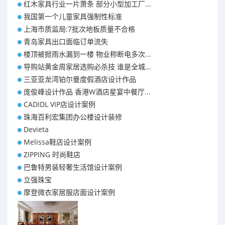
红木家具行业一片萧条 部分小型加工厂...
我国第一个儿童家具强制性标准
上海市质监局:7批次地板质量不合格
青岛家具出口面临订单流失
楼顶被掀雨水漏到一楼 物业称断电多次...
导购站黄金周家居选购必杀技 谁是全城...
三亚亚龙湾铂尔曼度假酒店设计作品
庞俊峰设计作品 香港W酒店星宴中餐厅...
CADIDL VIP店设计案例
珠海百利宏集团办公楼设计装修
Devieta
Melissa鞋店设计案例
ZIPPING 时尚鞋店
巴鲁特男装轻奢生活馆设计案例
立强珠宝
摩登微衣家居服店面设计案例