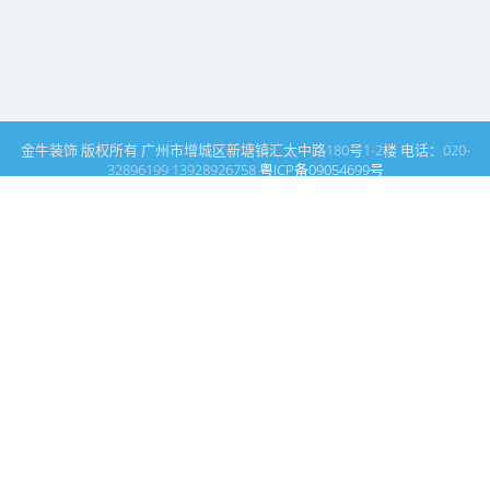
金牛装饰 版权所有 广州市增城区新塘镇汇太中路180号1-2楼 电话：020-
32896199 13928926758
粤ICP备09054699号
这里是广州建筑装饰装修设计专家金牛装饰设计公司的网站普通文
章模块搜索页
广州室内设计公司网站首页
搜索
条件筛选
栏
目
分
类