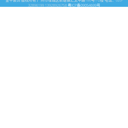
金牛装饰 版权所有 广州市增城区新塘镇汇太中路180号1-2楼 电话：020-
32896199 13928926758
粤ICP备09054699号
这里是广州建筑装饰装修设计专家金牛装饰设计公司的网站普通文
章模块搜索页
广州室内设计公司网站首页
搜索
条件筛选
栏
目
分
类
不限
商业空间
媒体报道
名师领衔
关于我们
客户评价
酒店设计
休闲会所设计
酒楼设计
办公室设计
商场设计
美容院设计
装修设计案例
设计动态
中式设计
展厅设计
专卖店设计
别墅设计