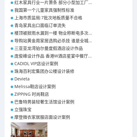
红木家具行业一片萧条 部分小型加工厂...
我国第一个儿童家具强制性标准
上海市质监局:7批次地板质量不合格
青岛家具出口面临订单流失
楼顶被掀雨水漏到一楼 物业称断电多次...
导购站黄金周家居选购必杀技 谁是全城...
三亚亚龙湾铂尔曼度假酒店设计作品
庞俊峰设计作品 香港W酒店星宴中餐厅...
CADIDL VIP店设计案例
珠海百利宏集团办公楼设计装修
Devieta
Melissa鞋店设计案例
ZIPPING 时尚鞋店
巴鲁特男装轻奢生活馆设计案例
立强珠宝
摩登微衣家居服店面设计案例