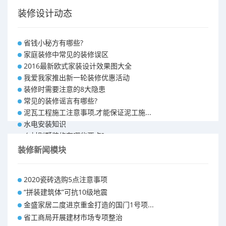
装修设计动态
省钱小秘方有哪些?
家庭装修中常见的装修误区
2016最新欧式家装设计效果图大全
我爱我家推出新一轮装修优惠活动
装修时需要注意的8大隐患
常见的装修谣言有哪些?
泥瓦工程施工注意事项,才能保证泥工施...
水电安装知识
乡村别墅装修有哪些要点?
别墅怎样装修之装修技巧
装修新闻模块
大户型室内装修设计 装修满意你再付款...
福州90平米装修报价表 装修房子做预...
2020瓷砖选购5点注意事项
昆明110平米装修预算 装修报价清单
“拼装建筑体”可抗10级地震
昆明100平米装修多少钱
金盛家居二度进京重金打造的国门1号项...
省工商局开展建材市场专项整治