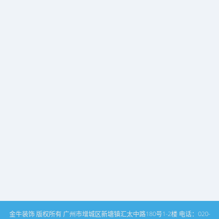
金牛装饰 版权所有 广州市增城区新塘镇汇太中路180号1-2楼 电话：020-