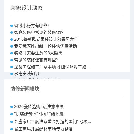
装修设计动态
省钱小秘方有哪些?
家庭装修中常见的装修误区
2016最新欧式家装设计效果图大全
我爱我家推出新一轮装修优惠活动
装修时需要注意的8大隐患
常见的装修谣言有哪些?
泥瓦工程施工注意事项,才能保证泥工施...
水电安装知识
乡村别墅装修有哪些要点?
别墅怎样装修之装修技巧
装修新闻模块
大户型室内装修设计 装修满意你再付款...
福州90平米装修报价表 装修房子做预...
2020瓷砖选购5点注意事项
昆明110平米装修预算 装修报价清单
“拼装建筑体”可抗10级地震
昆明100平米装修多少钱
金盛家居二度进京重金打造的国门1号项...
省工商局开展建材市场专项整治