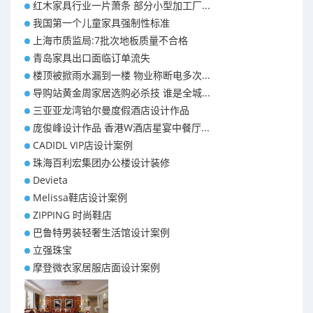
红木家具行业一片萧条 部分小型加工厂...
我国第一个儿童家具强制性标准
上海市质监局:7批次地板质量不合格
青岛家具出口面临订单流失
楼顶被掀雨水漏到一楼 物业称断电多次...
导购站黄金周家居选购必杀技 谁是全城...
三亚亚龙湾铂尔曼度假酒店设计作品
庞俊峰设计作品 香港W酒店星宴中餐厅...
CADIDL VIP店设计案例
珠海百利宏集团办公楼设计装修
Devieta
Melissa鞋店设计案例
ZIPPING 时尚鞋店
巴鲁特男装轻奢生活馆设计案例
立强珠宝
摩登微衣家居服店面设计案例