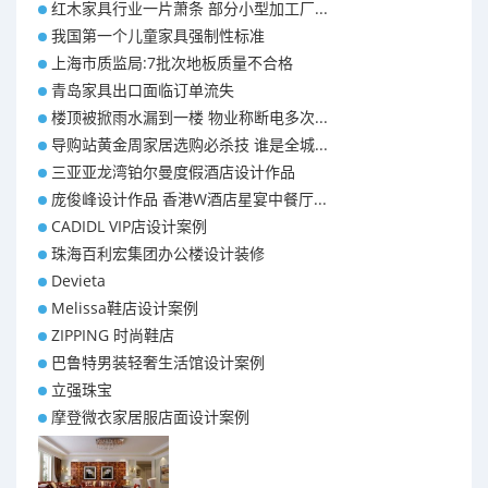
红木家具行业一片萧条 部分小型加工厂...
我国第一个儿童家具强制性标准
上海市质监局:7批次地板质量不合格
青岛家具出口面临订单流失
楼顶被掀雨水漏到一楼 物业称断电多次...
导购站黄金周家居选购必杀技 谁是全城...
三亚亚龙湾铂尔曼度假酒店设计作品
庞俊峰设计作品 香港W酒店星宴中餐厅...
CADIDL VIP店设计案例
珠海百利宏集团办公楼设计装修
Devieta
Melissa鞋店设计案例
ZIPPING 时尚鞋店
巴鲁特男装轻奢生活馆设计案例
立强珠宝
摩登微衣家居服店面设计案例