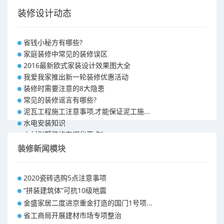
装修设计动态
省钱小秘方有哪些?
家庭装修中常见的装修误区
2016最新欧式家装设计效果图大全
我爱我家推出新一轮装修优惠活动
装修时需要注意的8大隐患
常见的装修谣言有哪些?
泥瓦工程施工注意事项,才能保证泥工施...
水电安装知识
乡村别墅装修有哪些要点?
别墅怎样装修之装修技巧
装修新闻模块
大户型室内装修设计 装修满意你再付款...
福州90平米装修报价表 装修房子做预...
2020瓷砖选购5点注意事项
昆明110平米装修预算 装修报价清单
“拼装建筑体”可抗10级地震
昆明100平米装修多少钱
金盛家居二度进京重金打造的国门1号项...
省工商局开展建材市场专项整治