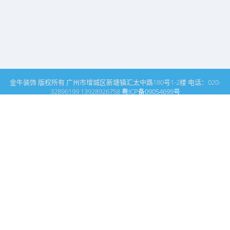
金牛装饰 版权所有 广州市增城区新塘镇汇太中路180号1-2楼 电话：020-
32896199 13928926758
粤ICP备09054699号
这里是广州建筑装饰装修设计专家金牛装饰设计公司的网站普通文
章模块搜索页
广州室内设计公司网站首页
搜索
条件筛选
栏
目