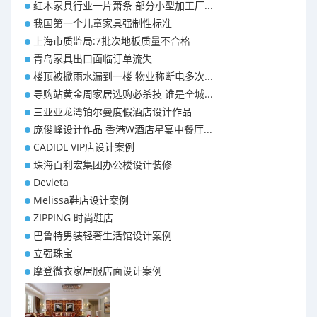
红木家具行业一片萧条 部分小型加工厂...
我国第一个儿童家具强制性标准
上海市质监局:7批次地板质量不合格
青岛家具出口面临订单流失
楼顶被掀雨水漏到一楼 物业称断电多次...
导购站黄金周家居选购必杀技 谁是全城...
三亚亚龙湾铂尔曼度假酒店设计作品
庞俊峰设计作品 香港W酒店星宴中餐厅...
CADIDL VIP店设计案例
珠海百利宏集团办公楼设计装修
Devieta
Melissa鞋店设计案例
ZIPPING 时尚鞋店
巴鲁特男装轻奢生活馆设计案例
立强珠宝
摩登微衣家居服店面设计案例