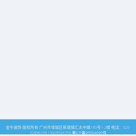
金牛装饰 版权所有 广州市增城区新塘镇汇太中路180号1-2楼 电话：020-
32896199 13928926758
粤ICP备09054699号