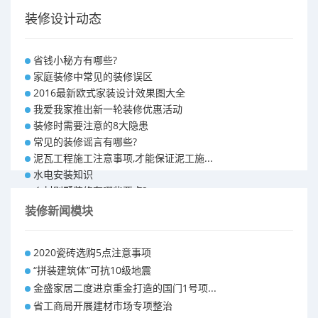
装修设计动态
省钱小秘方有哪些?
家庭装修中常见的装修误区
2016最新欧式家装设计效果图大全
我爱我家推出新一轮装修优惠活动
装修时需要注意的8大隐患
常见的装修谣言有哪些?
泥瓦工程施工注意事项,才能保证泥工施...
水电安装知识
乡村别墅装修有哪些要点?
别墅怎样装修之装修技巧
装修新闻模块
大户型室内装修设计 装修满意你再付款...
福州90平米装修报价表 装修房子做预...
2020瓷砖选购5点注意事项
昆明110平米装修预算 装修报价清单
“拼装建筑体”可抗10级地震
昆明100平米装修多少钱
金盛家居二度进京重金打造的国门1号项...
省工商局开展建材市场专项整治