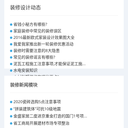
装修设计动态
省钱小秘方有哪些?
家庭装修中常见的装修误区
2016最新欧式家装设计效果图大全
我爱我家推出新一轮装修优惠活动
装修时需要注意的8大隐患
常见的装修谣言有哪些?
泥瓦工程施工注意事项,才能保证泥工施...
水电安装知识
乡村别墅装修有哪些要点?
别墅怎样装修之装修技巧
装修新闻模块
大户型室内装修设计 装修满意你再付款...
福州90平米装修报价表 装修房子做预...
2020瓷砖选购5点注意事项
昆明110平米装修预算 装修报价清单
“拼装建筑体”可抗10级地震
昆明100平米装修多少钱
金盛家居二度进京重金打造的国门1号项...
省工商局开展建材市场专项整治