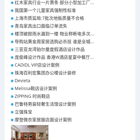
红木家具行业一片萧条 部分小型加工厂...
我国第一个儿童家具强制性标准
上海市质监局:7批次地板质量不合格
青岛家具出口面临订单流失
楼顶被掀雨水漏到一楼 物业称断电多次...
导购站黄金周家居选购必杀技 谁是全城...
三亚亚龙湾铂尔曼度假酒店设计作品
庞俊峰设计作品 香港W酒店星宴中餐厅...
CADIDL VIP店设计案例
珠海百利宏集团办公楼设计装修
Devieta
Melissa鞋店设计案例
ZIPPING 时尚鞋店
巴鲁特男装轻奢生活馆设计案例
立强珠宝
摩登微衣家居服店面设计案例