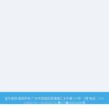
金牛装饰 版权所有 广州市增城区新塘镇汇太中路180号1-2楼 电话：020-
32896199 13928926758
粤ICP备09054699号