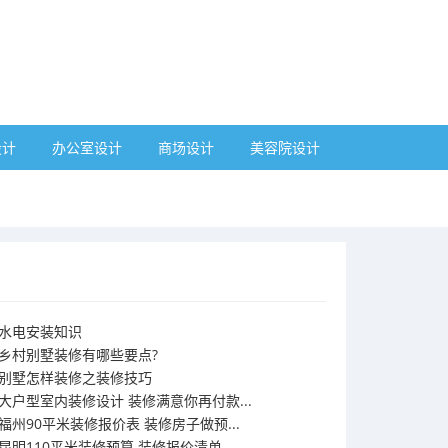
设计
办公室设计
商场设计
美容院设计
水电安装知识
乡村别墅装修有哪些要点?
别墅怎样装修之装修技巧
大户型室内装修设计 装修满意你再付款...
福州90平米装修报价表 装修房子做预...
昆明110平米装修预算 装修报价清单