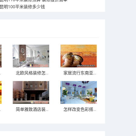
昆明100平米装修多少钱
.
北欧风格装修怎...
家居流行东南亚...
.
简单雅致酒店装...
怎样改变色彩搭...