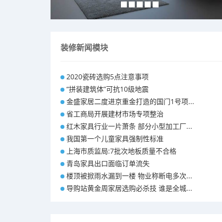
装修新闻模块
2020瓷砖选购5点注意事项
“拼装建筑体”可抗10级地震
金盛家居二度进京重金打造的国门1号项...
省工商局开展建材市场专项整治
红木家具行业一片萧条 部分小型加工厂...
我国第一个儿童家具强制性标准
上海市质监局:7批次地板质量不合格
青岛家具出口面临订单流失
楼顶被掀雨水漏到一楼 物业称断电多次...
导购站黄金周家居选购必杀技 谁是全城...