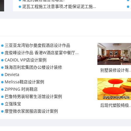
泥瓦工程施工注意事项,才能保证泥工施...
三亚亚龙湾铂尔曼度假酒店设计作品
庞俊峰设计作品 香港W酒店星宴中餐厅...
CADIDL VIP店设计案例
珠海百利宏集团办公楼设计装修
别墅装修设计有..
Devieta
Melissa鞋店设计案例
ZIPPING 时尚鞋店
巴鲁特男装轻奢生活馆设计案例
立强珠宝
后现代塑胶椅极..
摩登微衣家居服店面设计案例