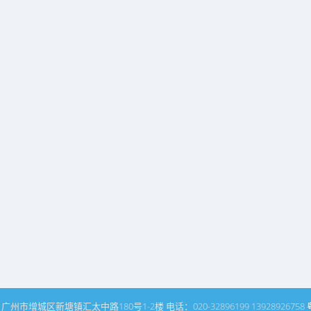
州市增城区新塘镇汇太中路180号1-2楼 电话：020-32896199 13928926758