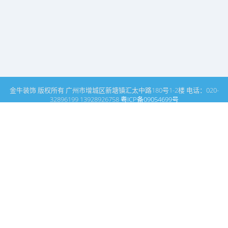
金牛装饰 版权所有 广州市增城区新塘镇汇太中路180号1-2楼 电话：020-
32896199 13928926758
粤ICP备09054699号
这里是广州建筑装饰装修设计专家金牛装饰设计公司的网站普通文
章模块搜索页
广州室内设计公司网站首页
中餐厅设计
搜索
条件筛选
栏
目