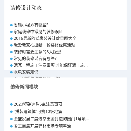
装修设计动态
省钱小秘方有哪些?
家庭装修中常见的装修误区
2016最新欧式家装设计效果图大全
我爱我家推出新一轮装修优惠活动
装修时需要注意的8大隐患
常见的装修谣言有哪些?
泥瓦工程施工注意事项,才能保证泥工施...
水电安装知识
乡村别墅装修有哪些要点?
别墅怎样装修之装修技巧
装修新闻模块
大户型室内装修设计 装修满意你再付款...
福州90平米装修报价表 装修房子做预...
2020瓷砖选购5点注意事项
昆明110平米装修预算 装修报价清单
“拼装建筑体”可抗10级地震
昆明100平米装修多少钱
金盛家居二度进京重金打造的国门1号项...
省工商局开展建材市场专项整治