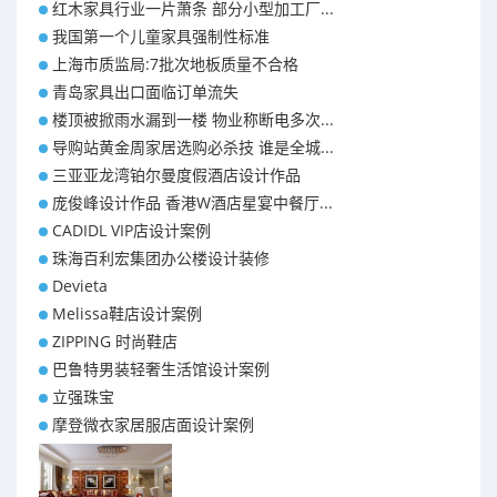
红木家具行业一片萧条 部分小型加工厂...
我国第一个儿童家具强制性标准
上海市质监局:7批次地板质量不合格
青岛家具出口面临订单流失
楼顶被掀雨水漏到一楼 物业称断电多次...
导购站黄金周家居选购必杀技 谁是全城...
三亚亚龙湾铂尔曼度假酒店设计作品
庞俊峰设计作品 香港W酒店星宴中餐厅...
CADIDL VIP店设计案例
珠海百利宏集团办公楼设计装修
Devieta
Melissa鞋店设计案例
ZIPPING 时尚鞋店
巴鲁特男装轻奢生活馆设计案例
立强珠宝
摩登微衣家居服店面设计案例